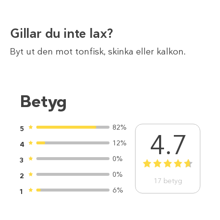
Gillar du inte lax?
Byt ut den mot tonfisk, skinka eller kalkon.
Betyg
82%
5
4.7
12%
4
0%
3
1
2
3
4
5
0%
2
17
betyg
6%
1