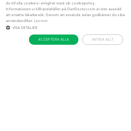
du till alla cookies i enlighet med vår cookiepolicy.
Informationen vi tillhandahåller på DietDoctor.com är inte avsedd
att ersätta läkarbesök. Genom att använda sidan godkänner du våra
användarvillkor.
Läs mer
VISA DETALJER
ACCEPTERA ALLA
AVVISA ALLT
STRIKT NÖDVÄNDIGT
INRIKTNING
FUNKTIONER
6
5
g
g
OKLASSIFICERADE
Strikt nödvändigt
Inriktning
Funktioner
Oklassificerade
Strikt nödvändiga kakor tillåter kärnwebbplatsfunktioner som
användarinloggning och kontohantering. Webbplatsen kan inte användas
ordentligt utan strikt nödvändiga cookies.
Namn
/ Domän
Utgång
Måltider
Frukostar
Sidorätter
Tillbehör