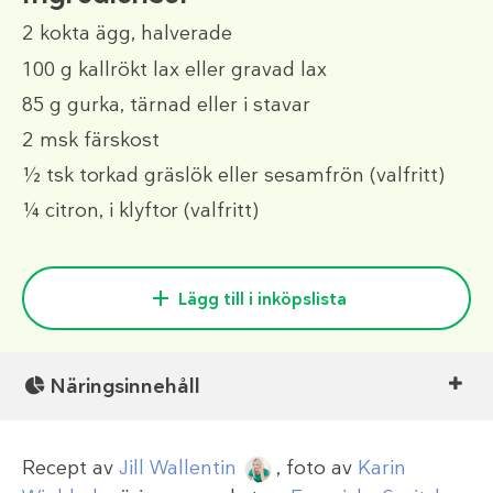
2
kokta ägg, halverade
100 g
kallrökt lax eller gravad lax
85 g
gurka, tärnad eller i stavar
2 msk
färskost
½ tsk
torkad gräslök eller sesamfrön (valfritt)
¼
citron, i klyftor
(valfritt)
Lägg till i inköpslista
Näringsinnehåll
Recept av
Jill Wallentin
, foto av
Karin