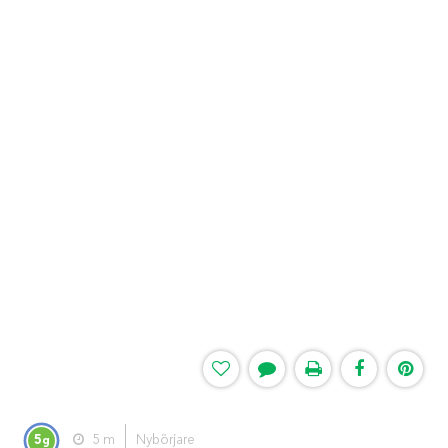
5
5 m
Nybörjare
g