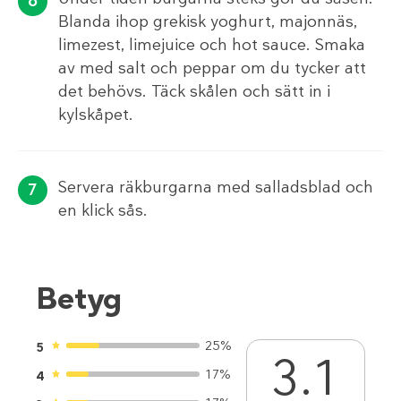
Blanda ihop grekisk yoghurt, majonnäs,
limezest, limejuice och hot sauce. Smaka
av med salt och peppar om du tycker att
det behövs. Täck skålen och sätt in i
kylskåpet.
Servera räkburgarna med salladsblad och
en klick sås.
Betyg
25%
5
3.1
17%
4