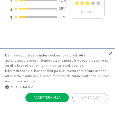
17%
3
1
2
3
4
5
25%
2
12
betyg
17%
1
BLI MEDLEM
×
Denna webbplats använder cookies för att förbättra
användarupplevelsen. Genom att använda vår webbplats samtycker
du till alla cookies i enlighet med vår cookiepolicy.
Få tillgång till din läckra
personliga
Informationen vi tillhandahåller på DietDoctor.com är inte avsedd
att ersätta läkarbesök. Genom att använda sidan godkänner du våra
veckomeny
med Diet Doctor Plus!
användarvillkor.
Läs mer
VISA DETALJER
Trött på att räkna
ACCEPTERA ALLA
AVVISA ALLT
kalorier?
STRIKT NÖDVÄNDIGT
INRIKTNING
FUNKTIONER