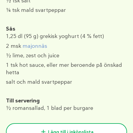
½ tsk
salt
¼ tsk
mald svartpeppar
Sås
1,25 dl
(95 g)
grekisk yoghurt (4 % fett)
2 msk
majonnäs
½
lime, zest och juice
1 tsk
hot sauce, eller mer beroende på önskad
hetta
salt och mald svartpeppar
Till servering
½
romansallad, 1 blad per burgare
Lägg till i inköpslista