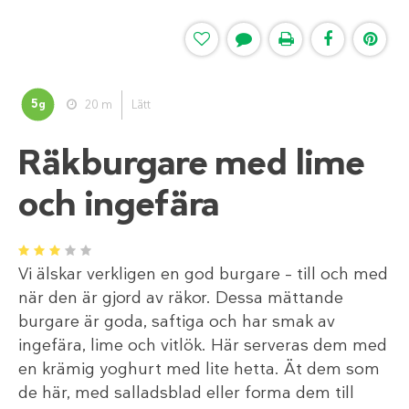
5
20 m
Lätt
g
Räkburgare med lime
och ingefära
1
2
3
4
5
Vi älskar verkligen en god burgare – till och med
när den är gjord av räkor. Dessa mättande
burgare är goda, saftiga och har smak av
ingefära, lime och vitlök. Här serveras dem med
en krämig yoghurt med lite hetta. Ät dem som
de här, med salladsblad eller forma dem till