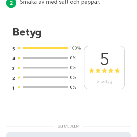
Smaka av med salt och peppar.
Betyg
100%
5
5
0%
4
0%
3
1
2
3
4
5
0%
2
2
betyg
0%
1
BLI MEDLEM