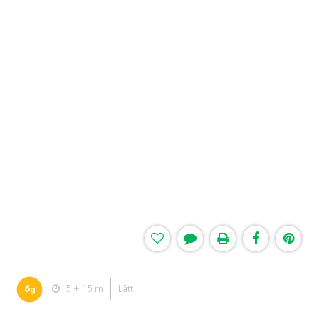
6
5 + 15 m
Lätt
g