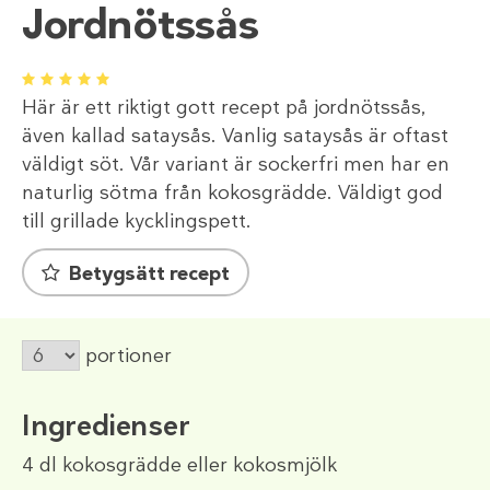
Jordnötssås
1
2
3
4
5
Här är ett riktigt gott recept på jordnötssås,
även kallad sataysås. Vanlig sataysås är oftast
väldigt söt. Vår variant är sockerfri men har en
naturlig sötma från kokosgrädde. Väldigt god
till grillade kycklingspett.
Betygsätt recept
portioner
Ingredienser
4 dl
kokosgrädde eller kokosmjölk