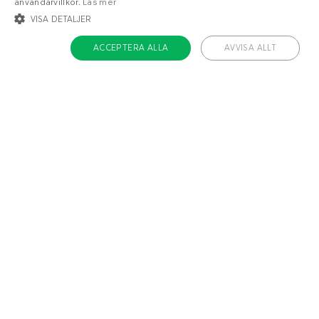
användarvillkor.
Läs mer
VISA DETALJER
ACCEPTERA ALLA
AVVISA ALLT
1
1
g
g
STRIKT NÖDVÄNDIGT
INRIKTNING
FUNKTIONER
OKLASSIFICERADE
Strikt nödvändigt
Inriktning
Funktioner
Oklassificerade
Strikt nödvändiga kakor tillåter kärnwebbplatsfunktioner som
användarinloggning och kontohantering. Webbplatsen kan inte användas
ordentligt utan strikt nödvändiga cookies.
Måltider
Frukostar
Sidorätter
Tillbehör
Namn
/ Domän
Utgång
ckdc-premium
.dietdoctor.com
1 månad
app-banner
.dietdoctor.dev.dietdoctor.com
1 dag