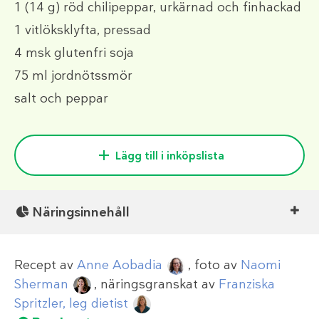
1
(14 g)
röd chilipeppar, urkärnad och finhackad
1
vitlöksklyfta, pressad
4 msk
glutenfri soja
75 ml
jordnötssmör
salt och peppar
Lägg till i inköpslista
Näringsinnehåll
Recept av
Anne Aobadia
, foto av
Naomi
Sherman
, näringsgranskat av
Franziska
Spritzler, leg dietist