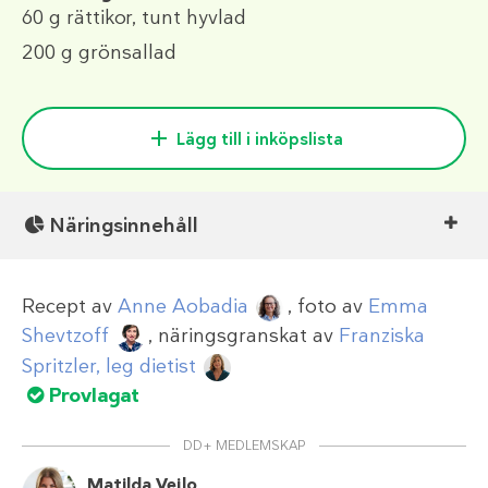
60 g
rättikor, tunt hyvlad
200 g
grönsallad
Lägg till i inköpslista
Näringsinnehåll
Recept av
Anne Aobadia
, foto av
Emma
Shevtzoff
, näringsgranskat av
Franziska
Spritzler, leg dietist
Provlagat
DD+ MEDLEMSKAP
Matilda Vejlo