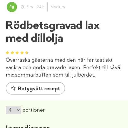
1
5 m + 24 h
Medium
g
Rödbetsgravad lax
med dillolja
1
2
3
4
5
Överraska gästerna med den här fantastiskt
vackra och goda gravade laxen. Perfekt till såväl
midsommarbuffén som till julbordet.
Betygsätt recept
portioner