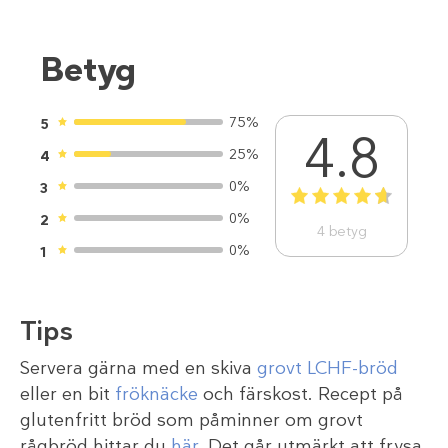
Betyg
75%
5
4.8
25%
4
0%
3
1
2
3
4
5
0%
2
4
betyg
0%
1
Tips
Servera gärna med en skiva
grovt LCHF-bröd
eller en bit
fröknäcke
och färskost. Recept på
glutenfritt bröd som påminner om grovt
rågbröd hittar du
här
. Det går utmärkt att frysa