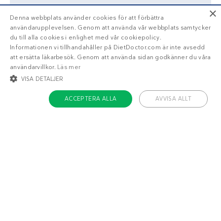
×
Denna webbplats använder cookies för att förbättra
användarupplevelsen. Genom att använda vår webbplats samtycker
du till alla cookies i enlighet med vår cookiepolicy.
Informationen vi tillhandahåller på DietDoctor.com är inte avsedd
att ersätta läkarbesök. Genom att använda sidan godkänner du våra
användarvillkor.
Läs mer
VISA DETALJER
ACCEPTERA ALLA
AVVISA ALLT
STRIKT NÖDVÄNDIGT
INRIKTNING
FUNKTIONER
OKLASSIFICERADE
Strikt nödvändigt
Inriktning
Funktioner
Oklassificerade
Strikt nödvändiga kakor tillåter kärnwebbplatsfunktioner som
användarinloggning och kontohantering. Webbplatsen kan inte användas