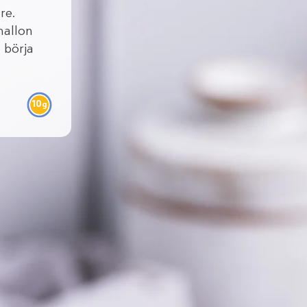
re.
hallon
t börja
10
g