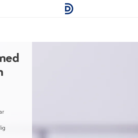
 med
h
ar
lig