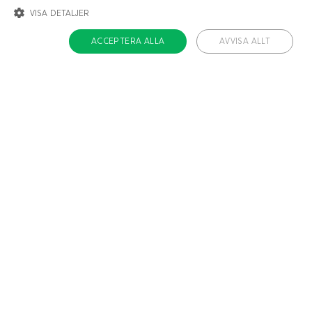
VISA DETALJER
Ja!
Berätta mer
ACCEPTERA ALLA
AVVISA ALLT
STRIKT NÖDVÄNDIGT
INRIKTNING
FUNKTIONER
OKLASSIFICERADE
Strikt nödvändigt
Inriktning
Funktioner
Oklassificerade
Strikt nödvändiga kakor tillåter kärnwebbplatsfunktioner som
användarinloggning och kontohantering. Webbplatsen kan inte användas
ordentligt utan strikt nödvändiga cookies.
Namn
/ Domän
Utgång
ckdc-premium
.dietdoctor.com
1 månad
app-banner
.dietdoctor.dev.dietdoctor.com
1 dag