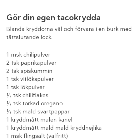
Gör din egen tacokrydda
Blanda kryddorna väl och förvara i en burk med
tättslutande lock.
1 msk chilipulver
2 tsk paprikapulver
2 tsk spiskummin
1 tsk vitlökspulver
1 tsk lökpulver
½ tsk chiliflakes
½ tsk torkad oregano
½ tsk mald svartpeppar
1 kryddmått malen kanel
1 kryddmått mald mald kryddnejlika
1 msk flingsalt (valfritt)