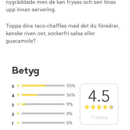
nygräddade men de kan frysas och sen tinas
upp innan servering.
Toppa dina taco-chaffles med det du föredrar,
kanske riven ost, sockerfri salsa eller
guacamole?
Betyg
55%
5
4.5
36%
4
9%
3
1
2
3
4
5
0%
2
11
betyg
0%
1