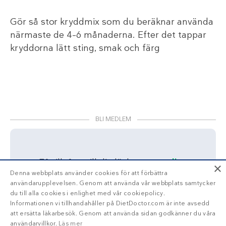
Gör så stor kryddmix som du beräknar använda
närmaste de 4–6 månaderna. Efter det tappar
kryddorna lätt sting, smak och färg
BLI MEDLEM
Få tillgång till din läckra
personliga
×
Denna webbplats använder cookies för att förbättra
veckomeny
med Diet Doctor Plus!
användarupplevelsen. Genom att använda vår webbplats samtycker
du till alla cookies i enlighet med vår cookiepolicy.
Trött på att räkna
Informationen vi tillhandahåller på DietDoctor.com är inte avsedd
att ersätta läkarbesök. Genom att använda sidan godkänner du våra
kalorier?
användarvillkor.
Läs mer