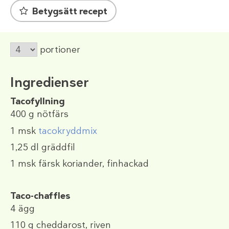
Betygsätt recept
portioner
Ingredienser
Tacofyllning
400 g
nötfärs
1 msk
tacokryddmix
1,25 dl
gräddfil
1 msk
färsk koriander, finhackad
Taco-chaffles
4
ägg
110 g
cheddarost, riven