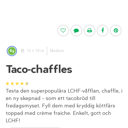
4
15 + 10 m
Medium
g
Taco-chaffles
1
2
3
4
5
Testa den superpopulära LCHF-våfflan, chaffle, i
en ny skepnad – som ett tacobröd till
fredagsmyset. Fyll dem med kryddig köttfärs
toppad med crème fraiche. Enkelt, gott och
LCHF!