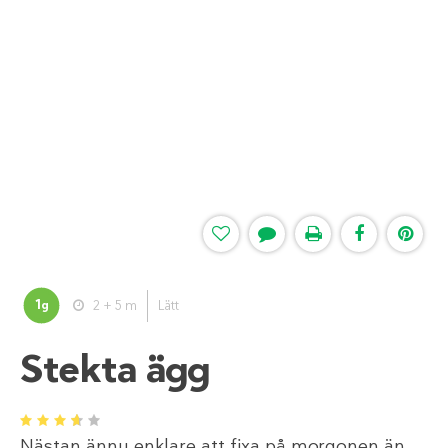
1
2 + 5 m
Lätt
g
Stekta ägg
1
2
3
4
5
Nästan ännu enklare att fixa på morgonen än