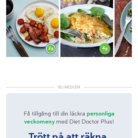
2
4
g
g
BLI MEDLEM
Få tillgång till din läckra
personliga
veckomeny
med Diet Doctor Plus!
Trött på att räkna