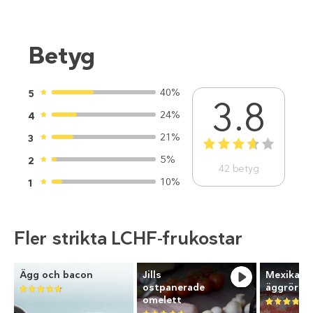
Betyg
40%
5
3.8
24%
4
21%
3
1
2
3
4
5
5%
2
42
betyg
10%
1
Fler strikta LCHF-frukostar
Ägg och bacon
Jills
Mexikans
ostpanerade
äggröra
omelett