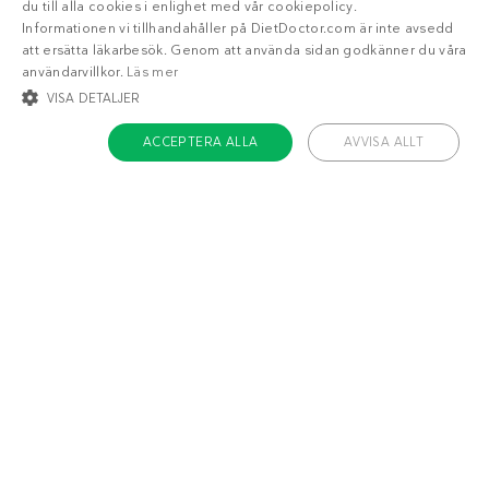
du till alla cookies i enlighet med vår cookiepolicy.
Informationen vi tillhandahåller på DietDoctor.com är inte avsedd
att ersätta läkarbesök. Genom att använda sidan godkänner du våra
användarvillkor.
Läs mer
VISA DETALJER
8
6
g
g
ACCEPTERA ALLA
AVVISA ALLT
STRIKT NÖDVÄNDIGT
INRIKTNING
FUNKTIONER
OKLASSIFICERADE
Strikt nödvändigt
Inriktning
Funktioner
Oklassificerade
Måltider
Frukostar
Sidorätter
Tillbehör
Strikt nödvändiga kakor tillåter kärnwebbplatsfunktioner som
användarinloggning och kontohantering. Webbplatsen kan inte användas
ordentligt utan strikt nödvändiga cookies.
Namn
/ Domän
Utgång
ckdc-premium
.dietdoctor.com
1 månad