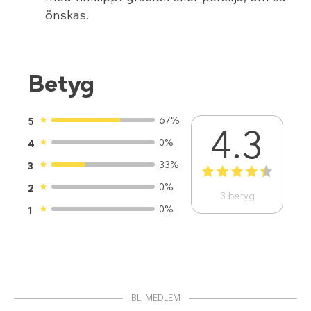
önskas.
Betyg
67%
5
4.3
0%
4
33%
3
1
2
3
4
5
0%
2
3
betyg
0%
1
BLI MEDLEM