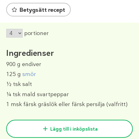
Betygsätt recept
portioner
Ingredienser
900 g
endiver
125 g
smör
½ tsk
salt
¼ tsk
mald svartpeppar
1 msk
färsk gräslök eller färsk persilja (valfritt)
Lägg till i inköpslista