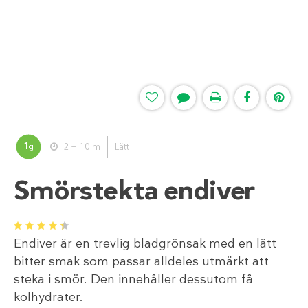
1
2 + 10 m
Lätt
g
Smörstekta endiver
1
2
3
4
5
Endiver är en trevlig bladgrönsak med en lätt
bitter smak som passar alldeles utmärkt att
steka i smör. Den innehåller dessutom få
kolhydrater.