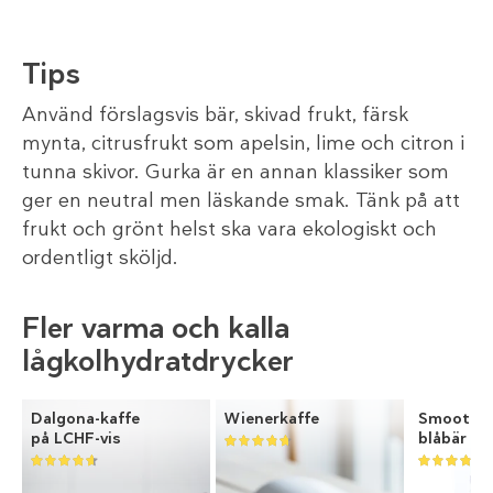
Tips
Använd förslagsvis bär, skivad frukt, färsk
mynta, citrusfrukt som apelsin, lime och citron i
tunna skivor. Gurka är en annan klassiker som
ger en neutral men läskande smak. Tänk på att
frukt och grönt helst ska vara ekologiskt och
ordentligt sköljd.
Fler varma och kalla
lågkolhydratdrycker
Dalgona-kaffe
Wienerkaffe
Smoothi
på LCHF-vis
blåbär