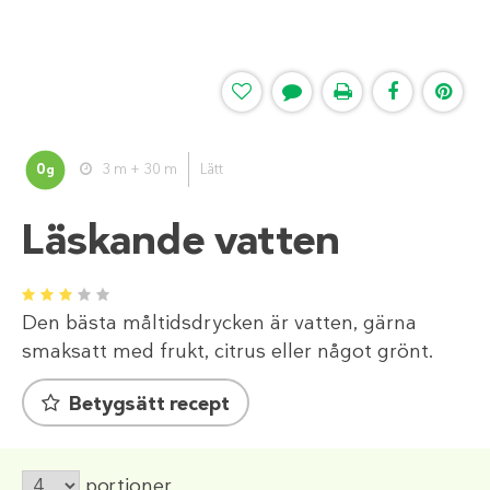
0
3 m + 30 m
Lätt
g
Läskande vatten
1
2
3
4
5
Den bästa måltidsdrycken är vatten, gärna
smaksatt med frukt, citrus eller något grönt.
Betygsätt recept
portioner