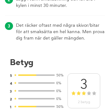
kylen i minst 30 minuter.
Det räcker oftast med några skivor/bitar
för att smaksätta en hel kanna. Men prova
dig fram när det gäller mängden.
Betyg
50%
5
3
0%
4
0%
3
1
2
3
4
5
0%
2
2
betyg
50%
1