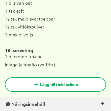
1 dl
riven ost
1 tsk
salt
½ tsk
mald svartpeppar
½ tsk
vitlökspulver
1 msk
olivolja
Till servering
1 dl
crème fraiche
inlagd jalapeño
(valfritt)
Lägg till i inköpslista
Näringsinnehåll