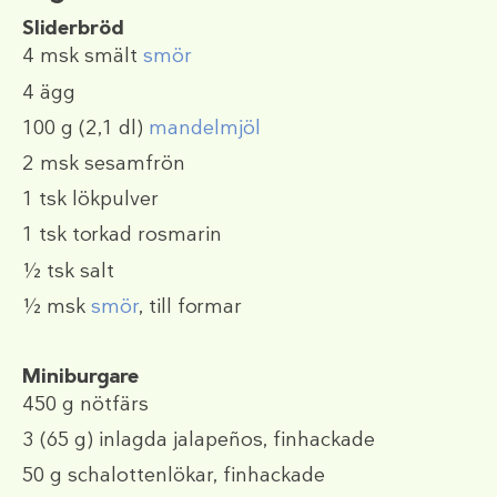
Sliderbröd
4 msk
smält
smör
4
ägg
100 g
(2,1 dl)
mandelmjöl
2 msk
sesamfrön
1 tsk
lökpulver
1 tsk
torkad rosmarin
½ tsk
salt
½ msk
smör
, till formar
Miniburgare
450 g
nötfärs
3
(65 g)
inlagda jalapeños, finhackade
50 g
schalottenlökar, finhackade