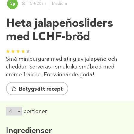
5
15 + 20 m
Medium
g
Heta jalapeñosliders
med LCHF-bröd
1
2
3
4
5
Små miniburgare med sting av jalapeño och
cheddar. Serveras i smakrika småbröd med
crème fraiche. Försvinnande goda!
Betygsätt recept
portioner
Ingredienser