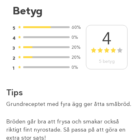
Betyg
60%
5
4
0%
4
20%
3
1
2
3
4
5
20%
2
5
betyg
0%
1
Tips
Grundreceptet med fyra ägg ger åtta småbröd.
Bröden går bra att frysa och smakar också
riktigt fint nyrostade. Så passa på att göra en
extra stor sats!