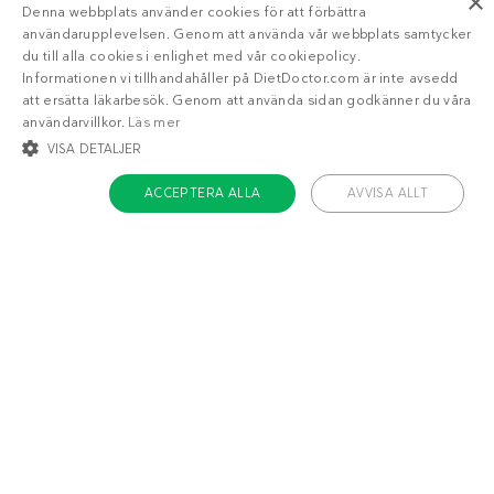
×
Denna webbplats använder cookies för att förbättra
användarupplevelsen. Genom att använda vår webbplats samtycker
du till alla cookies i enlighet med vår cookiepolicy.
Informationen vi tillhandahåller på DietDoctor.com är inte avsedd
att ersätta läkarbesök. Genom att använda sidan godkänner du våra
användarvillkor.
Läs mer
VISA DETALJER
ACCEPTERA ALLA
AVVISA ALLT
STRIKT NÖDVÄNDIGT
INRIKTNING
FUNKTIONER
OKLASSIFICERADE
Strikt nödvändigt
Inriktning
Funktioner
Oklassificerade
Strikt nödvändiga kakor tillåter kärnwebbplatsfunktioner som
Liknande recept
användarinloggning och kontohantering. Webbplatsen kan inte användas
ordentligt utan strikt nödvändiga cookies.