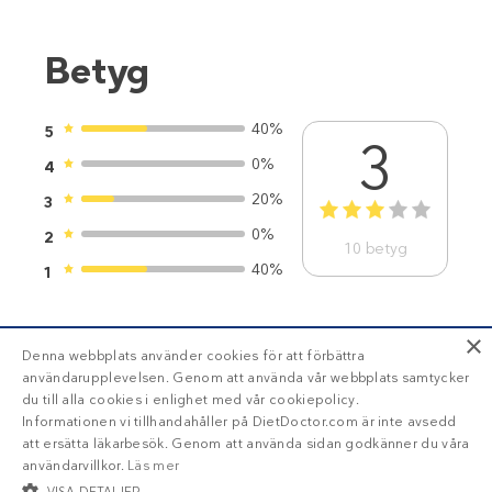
Betyg
40%
5
3
0%
4
20%
3
1
2
3
4
5
0%
2
10
betyg
40%
1
×
Denna webbplats använder cookies för att förbättra
användarupplevelsen. Genom att använda vår webbplats samtycker
du till alla cookies i enlighet med vår cookiepolicy.
BLI MEDLEM
Informationen vi tillhandahåller på DietDoctor.com är inte avsedd
att ersätta läkarbesök. Genom att använda sidan godkänner du våra
användarvillkor.
Läs mer