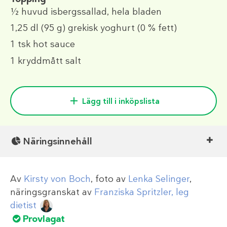
½
huvud isbergssallad, hela bladen
1,25 dl
(95 g)
grekisk yoghurt (0 % fett)
1 tsk
hot sauce
1 kryddmått
salt
Lägg till i inköpslista
Näringsinnehåll
Av
Kirsty von Boch
, foto av
Lenka Selinger
,
näringsgranskat av
Franziska Spritzler, leg
dietist
Provlagat