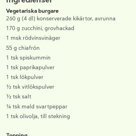
Vegetariska burgare
260 g
(4 dl)
konserverade kikärtor, avrunna
170 g
zucchini, grovhackad
1 msk
rödvinsvinäger
55 g
chiafrön
1 tsk
spiskummin
1 tsk
paprikapulver
1 tsk
lökpulver
½ tsk
vitlökspulver
½ tsk
salt
¼ tsk
mald svartpeppar
1 tsk
olivolja, till stekning
Topping