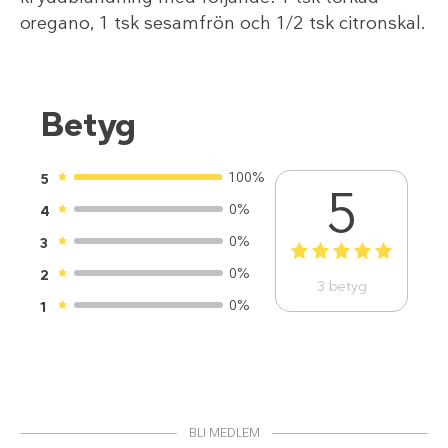
oregano, 1 tsk sesamfrön och 1/2 tsk citronskal.
Betyg
100%
5
5
0%
4
0%
3
1
2
3
4
5
0%
2
3
betyg
0%
1
BLI MEDLEM