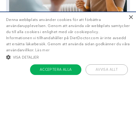
×
Denna webbplats använder cookies för att förbättra
användarupplevelsen. Genom att använda vår webbplats samtycker
du till alla cookies i enlighet med vår cookiepolicy.
Informationen vi tillhandahåller på DietDoctor.com är inte avsedd
att ersätta läkarbesök. Genom att använda sidan godkänner du våra
användarvillkor.
Läs mer
VISA DETALJER
ACCEPTERA ALLA
AVVISA ALLT
Liknande recept
STRIKT NÖDVÄNDIGT
INRIKTNING
FUNKTIONER
OKLASSIFICERADE
Zucchinichips
Dalgona-kaffe på
LCHF-vis
v
Strikt nödvändigt
Inriktning
Funktioner
Oklassificerade