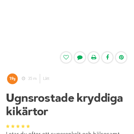
19
35 m
Lätt
g
Ugnsrostade kryddiga
kikärtor
1
2
3
4
5