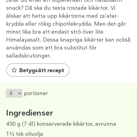
Letar du efter ett superenkelt och hälsosamt
snack? Då ska du testa rostade kikärtor. Vi
älskar att hetta upp kikärtorna med za'atar-
krydda eller rökig chipotlekrydda. Men det går
minst lika bra att endast strö över lite
Himalayasalt. Dessa knapriga kikärter kan också
användas som ett bra substitut för
salladskrutonger.
Betygsätt recept
portioner
Ingredienser
450 g
(7 dl)
konserverade kikärtor, avrunna
1½ tsk
olivolja