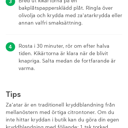
Bred ut kikärtorna på en
bakplåtspappersklädd plåt. Ringla över
olivolja och krydda med za'atarkrydda eller
annan valfri smaksättning.
Rosta i 30 minuter, rör om efter halva
tiden. Kikärtorna är klara när de blivit
knapriga. Salta medan de fortfarande är
varma.
Tips
Za'atar är en traditionell kryddblandning från
mellanöstern med örtiga citrontoner. Om du
inte hittar kryddan i butik kan du göra din egen
kryddblandning med följande: 1 tsk torkad