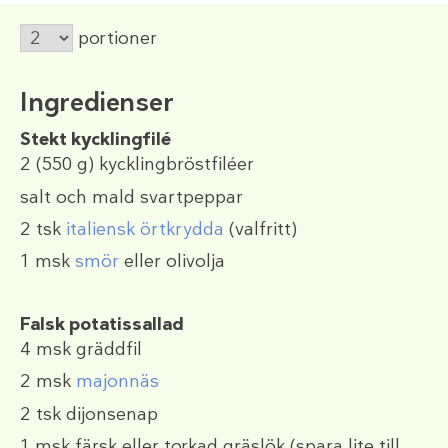
portioner
Ingredienser
Stekt kycklingfilé
2
(550 g)
kycklingbröstfiléer
salt och mald svartpeppar
2 tsk
italiensk örtkrydda
(valfritt)
1 msk
smör
eller olivolja
Falsk potatissallad
4 msk
gräddfil
2 msk
majonnäs
2 tsk
dijonsenap
1 msk
färsk eller torkad gräslök (spara lite till