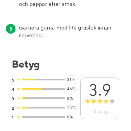
och peppar efter smak.
Garnera gärna med lite gräslök innan
servering.
Betyg
31%
5
3.9
46%
4
8%
3
1
2
3
4
5
15%
2
13
betyg
0%
1