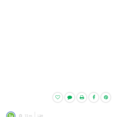
5
15 m
Lätt
g