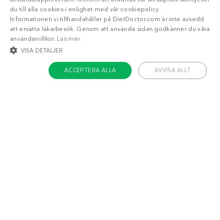
du till alla cookies i enlighet med vår cookiepolicy.
Informationen vi tillhandahåller på DietDoctor.com är inte avsedd
att ersätta läkarbesök. Genom att använda sidan godkänner du våra
användarvillkor.
Läs mer
VISA DETALJER
ACCEPTERA ALLA
AVVISA ALLT
STRIKT NÖDVÄNDIGT
INRIKTNING
FUNKTIONER
OKLASSIFICERADE
Strikt nödvändigt
Inriktning
Funktioner
Oklassificerade
Liknande recept
Strikt nödvändiga kakor tillåter kärnwebbplatsfunktioner som
användarinloggning och kontohantering. Webbplatsen kan inte användas
ordentligt utan strikt nödvändiga cookies.
Snabblagade
Kycklingwok med
kalkonburgare
shiratakinudlar
Namn
/ Domän
Utgång