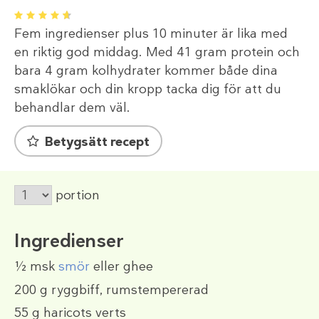
1
2
3
4
5
Fem ingredienser plus 10 minuter är lika med
en riktig god middag. Med 41 gram protein och
bara 4 gram kolhydrater kommer både dina
smaklökar och din kropp tacka dig för att du
behandlar dem väl.
Betygsätt recept
portion
Ingredienser
½ msk
smör
eller ghee
200 g
ryggbiff, rumstempererad
55 g
haricots verts