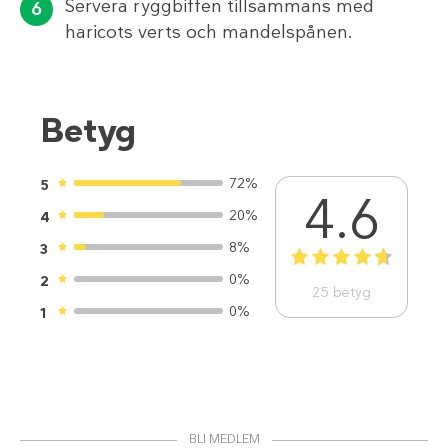
Servera ryggbiffen tillsammans med
haricots verts och mandelspånen.
Betyg
72%
5
4.6
20%
4
8%
3
1
2
3
4
5
0%
2
25
betyg
0%
1
BLI MEDLEM