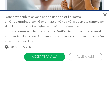
×
Denna webbplats använder cookies för att förbättra
användarupplevelsen. Genom att använda vår webbplats samtycker
du till alla cookies i enlighet med vår cookiepolicy.
Informationen vi tillhandahåller på DietDoctor.com är inte avsedd
att ersätta läkarbesök. Genom att använda sidan godkänner du våra
användarvillkor.
Läs mer
VISA DETALJER
ACCEPTERA ALLA
AVVISA ALLT
Liknande recept
STRIKT NÖDVÄNDIGT
INRIKTNING
FUNKTIONER
OKLASSIFICERADE
Köttfärsgratäng
Fläsklägg med
med bacon och
rotmos
tomat
Strikt nödvändigt
Inriktning
Funktioner
Oklassificerade