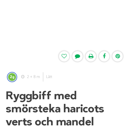
2
2 + 8 m
Lätt
g
Ryggbiff med
smörsteka haricots
verts och mandel