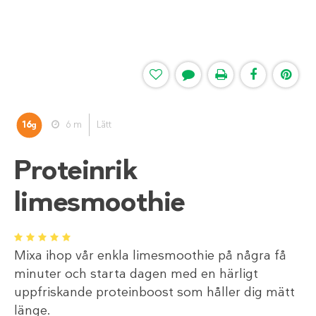
16
6 m
Lätt
g
Proteinrik
limesmoothie
1
2
3
4
5
Mixa ihop vår enkla limesmoothie på några få
minuter och starta dagen med en härligt
uppfriskande proteinboost som håller dig mätt
länge.