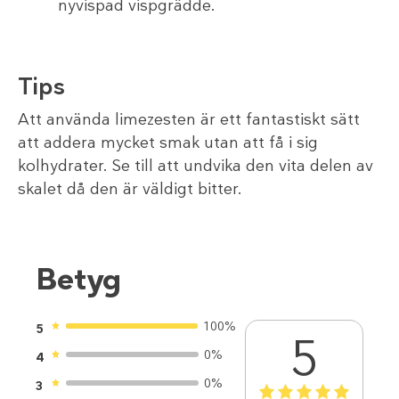
nyvispad vispgrädde.
Tips
Att använda limezesten är ett fantastiskt sätt
att addera mycket smak utan att få i sig
kolhydrater. Se till att undvika den vita delen av
skalet då den är väldigt bitter.
Betyg
100%
5
5
0%
4
0%
3
1
2
3
4
5