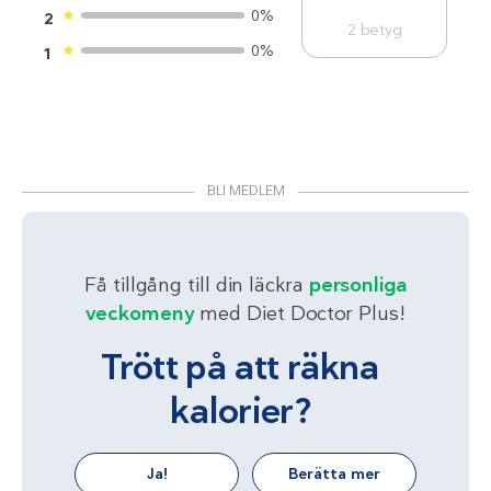
0%
2
2
betyg
0%
1
BLI MEDLEM
Få tillgång till din läckra
personliga
veckomeny
med Diet Doctor Plus!
Trött på att räkna
kalorier?
Ja!
Berätta mer