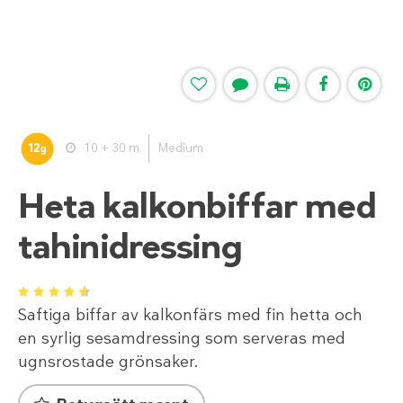
12
10 + 30 m
Medium
g
Heta kalkonbiffar med
tahinidressing
1
2
3
4
5
Saftiga biffar av kalkonfärs med fin hetta och
en syrlig sesamdressing som serveras med
ugnsrostade grönsaker.