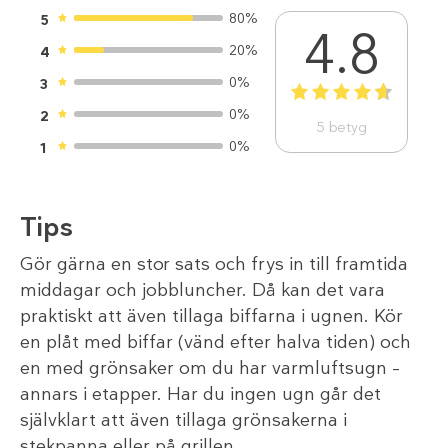
80%
5
4.8
20%
4
0%
3
1
2
3
4
5
0%
2
5
betyg
0%
1
Tips
Gör gärna en stor sats och frys in till framtida
middagar och jobbluncher. Då kan det vara
praktiskt att även tillaga biffarna i ugnen. Kör
en plåt med biffar (vänd efter halva tiden) och
en med grönsaker om du har varmluftsugn –
annars i etapper. Har du ingen ugn går det
självklart att även tillaga grönsakerna i
stekpanna eller på grillen.