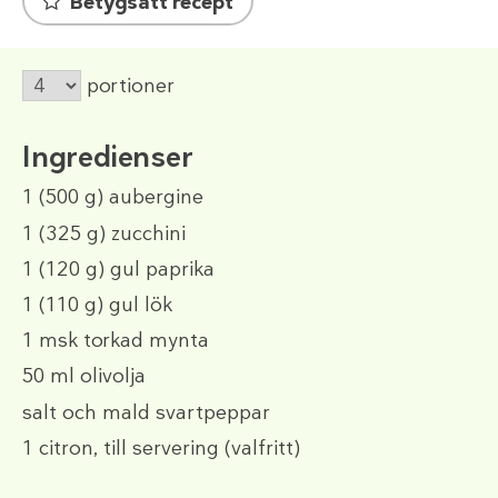
Betygsätt recept
portioner
Ingredienser
1
(500 g)
aubergine
1
(325 g)
zucchini
1
(120 g)
gul paprika
1
(110 g)
gul lök
1 msk
torkad mynta
50 ml
olivolja
salt och mald svartpeppar
1
citron, till servering
(valfritt)