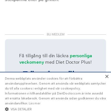
BLI MEDLEM
Få tillgång till din läckra
personliga
veckomeny
med Diet Doctor Plus!
Trött på att räkna
×
Denna webbplats använder cookies för att förbättra
kalorier?
användarupplevelsen. Genom att använda vår webbplats samtycker
du till alla cookies i enlighet med vår cookiepolicy.
Informationen vi tillhandahåller på DietDoctor.com är inte avsedd
Ja!
Berätta mer
att ersätta läkarbesök. Genom att använda sidan godkänner du våra
användarvillkor.
Läs mer
VISA DETALJER