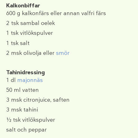
Kalkonbiffar
600 g
kalkonfärs eller annan valfri färs
2 tsk
sambal oelek
1 tsk
vitlökspulver
1 tsk
salt
2 msk
olivolja eller
smör
Tahinidressing
1 dl
majonnäs
50 ml
vatten
3 msk
citronjuice, saften
3 msk
tahini
½ tsk
vitlökspulver
salt och peppar