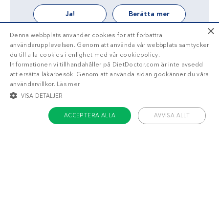
Ja!
Berätta mer
×
Denna webbplats använder cookies för att förbättra
användarupplevelsen. Genom att använda vår webbplats samtycker
du till alla cookies i enlighet med vår cookiepolicy.
Informationen vi tillhandahåller på DietDoctor.com är inte avsedd
att ersätta läkarbesök. Genom att använda sidan godkänner du våra
användarvillkor.
Läs mer
VISA DETALJER
ACCEPTERA ALLA
AVVISA ALLT
STRIKT NÖDVÄNDIGT
INRIKTNING
FUNKTIONER
OKLASSIFICERADE
Strikt nödvändigt
Inriktning
Funktioner
Oklassificerade