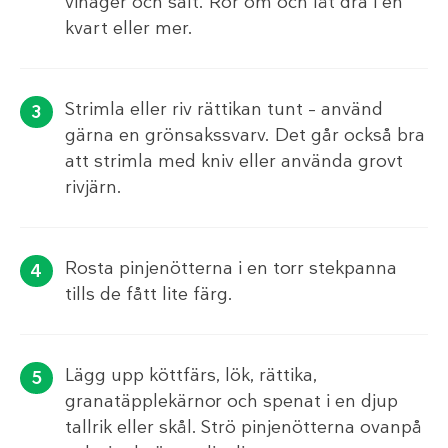
vinäger och salt. Rör om och låt dra i en
kvart eller mer.
Strimla eller riv rättikan tunt – använd
gärna en grönsakssvarv. Det går också bra
att strimla med kniv eller använda grovt
rivjärn.
Rosta pinjenötterna i en torr stekpanna
tills de fått lite färg.
Lägg upp köttfärs, lök, rättika,
granatäpplekärnor och spenat i en djup
tallrik eller skål. Strö pinjenötterna ovanpå