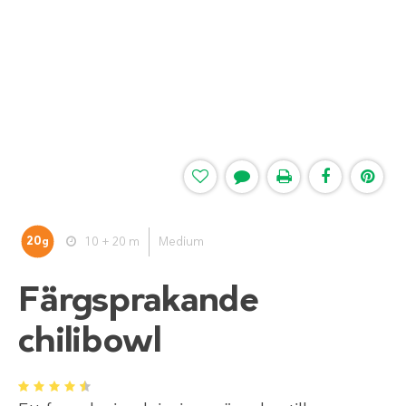
20
10 + 20 m
Medium
g
Färgsprakande
chilibowl
1
2
3
4
5