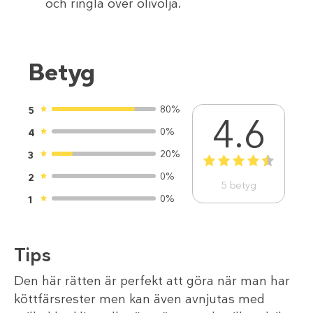
och ringla över olivolja.
Betyg
80%
5
4.6
0%
4
20%
3
1
2
3
4
5
0%
2
5
betyg
0%
1
Tips
Den här rätten är perfekt att göra när man har
köttfärsrester men kan även avnjutas med