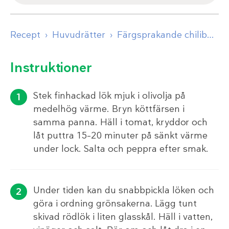
Recept
Huvudrätter
Färgsprakande chilibowl
Instruktioner
Stek finhackad lök mjuk i olivolja på
medelhög värme. Bryn köttfärsen i
samma panna. Häll i tomat, kryddor och
låt puttra 15–20 minuter på sänkt värme
under lock. Salta och peppra efter smak.
Under tiden kan du snabbpickla löken och
göra i ordning grönsakerna. Lägg tunt
skivad rödlök i liten glasskål. Häll i vatten,