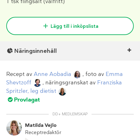
1 tsk
flingsalt (valfritt)
Lägg till i inköpslista
Näringsinnehåll
Recept av
Anne Aobadia
, foto av
Emma
Shevtzoff
, näringsgranskat av
Franziska
Spritzler, leg dietist
Provlagat
DD+ MEDLEMSKAP
Matilda Vejlo
Receptredaktör