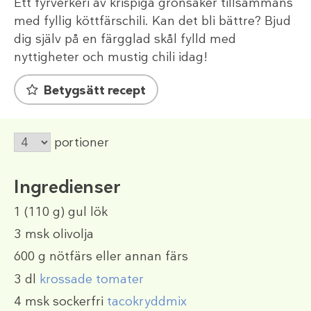
Ett fyrverkeri av krispiga grönsaker tillsammans
med fyllig köttfärschili. Kan det bli bättre? Bjud
dig själv på en färgglad skål fylld med
nyttigheter och mustig chili idag!
Betygsätt recept
portioner
Ingredienser
1
(110 g)
gul lök
3 msk
olivolja
600 g
nötfärs eller annan färs
3 dl
krossade tomater
4 msk
sockerfri
tacokryddmix