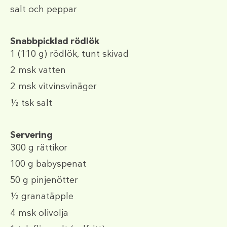
salt och peppar
Snabbpicklad rödlök
1
(110 g)
rödlök, tunt skivad
2 msk
vatten
2 msk
vitvinsvinäger
½ tsk
salt
Servering
300 g
rättikor
100 g
babyspenat
50 g
pinjenötter
½
granatäpple
4 msk
olivolja