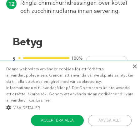
Ringla chimichurridressingen över köttet
och zucchininudlarna innan servering.
Betyg
100%
5
5
×
0%
4
Denna webbplats använder cookies för att förbättra
användarupplevelsen. Genom att använda vår webbplats samtycker
0%
3
1
2
3
4
5
du till alla cookies i enlighet med vår cookiepolicy.
Informationen vi tillhandahåller på DietDoctor.com är inte avsedd
0%
2
4
betyg
att ersätta läkarbesök. Genom att använda sidan godkänner du våra
0%
1
användarvillkor.
Läs mer
VISA DETALJER
ACCEPTERA ALLA
AVVISA ALLT
STRIKT NÖDVÄNDIGT
INRIKTNING
FUNKTIONER
BLI MEDLEM