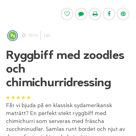
9
30 m
Lätt
g
Ryggbiff med zoodles
och
chimichurridressing
1
2
3
4
5
Får vi bjuda på en klassisk sydamerikansk
maträtt? En perfekt stekt ryggbiff med
chimichurri som serveras med fräscha
zucchininudlar. Samlas runt bordet och njut av