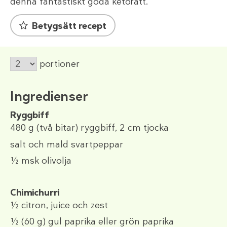
denna fantastiskt goda ketorätt.
Betygsätt recept
portioner
Ingredienser
Ryggbiff
480 g
(två bitar) ryggbiff, 2 cm tjocka
salt och mald svartpeppar
½ msk
olivolja
Chimichurri
½
citron, juice och zest
½
(60 g)
gul paprika
eller
grön paprika