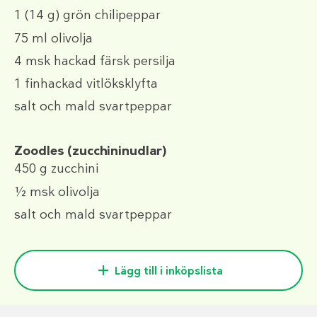
1
(14 g)
grön chilipeppar
75 ml
olivolja
4 msk
hackad färsk persilja
1
finhackad vitlöksklyfta
salt och mald svartpeppar
Zoodles (zucchininudlar)
450 g
zucchini
½ msk
olivolja
salt och mald svartpeppar
Lägg till i inköpslista