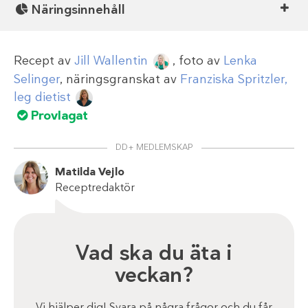
Näringsinnehåll
Recept av
Jill Wallentin
, foto av
Lenka
Selinger
, näringsgranskat av
Franziska Spritzler,
leg dietist
Provlagat
DD+ MEDLEMSKAP
Matilda Vejlo
Receptredaktör
Vad ska du äta i
veckan?
Vi hjälper dig! Svara på några frågor och du får