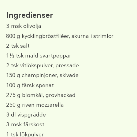
Ingredienser
3 msk
olivolja
800 g
kycklingbröstfiléer, skurna i strimlor
2 tsk
salt
1½ tsk
mald svartpeppar
2 tsk
vitlökspulver, pressade
150 g
champinjoner, skivade
100 g
färsk spenat
275 g
blomkål, grovhackad
250 g
riven mozzarella
3 dl
vispgrädde
3 msk
färskost
1 tsk
lökpulver