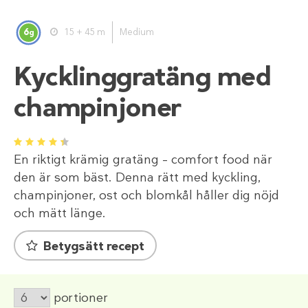
6
15 + 45 m
Medium
g
Kycklinggratäng med
champinjoner
1
2
3
4
5
En riktigt krämig gratäng – comfort food när
den är som bäst. Denna rätt med kyckling,
champinjoner, ost och blomkål håller dig nöjd
och mätt länge.
Betygsätt recept
portioner