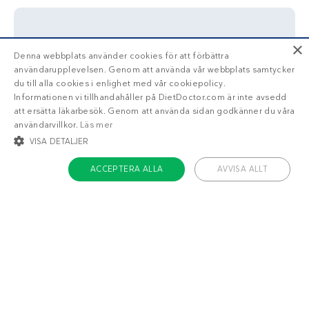
×
Få tillgång till din läckra
personliga
Denna webbplats använder cookies för att förbättra
veckomeny
med Diet Doctor Plus!
användarupplevelsen. Genom att använda vår webbplats samtycker
du till alla cookies i enlighet med vår cookiepolicy.
Trött på att räkna
Informationen vi tillhandahåller på DietDoctor.com är inte avsedd
att ersätta läkarbesök. Genom att använda sidan godkänner du våra
kalorier?
användarvillkor.
Läs mer
VISA DETALJER
ACCEPTERA ALLA
AVVISA ALLT
Ja!
Berätta mer
STRIKT NÖDVÄNDIGT
INRIKTNING
FUNKTIONER
OKLASSIFICERADE
Strikt nödvändigt
Inriktning
Funktioner
Oklassificerade