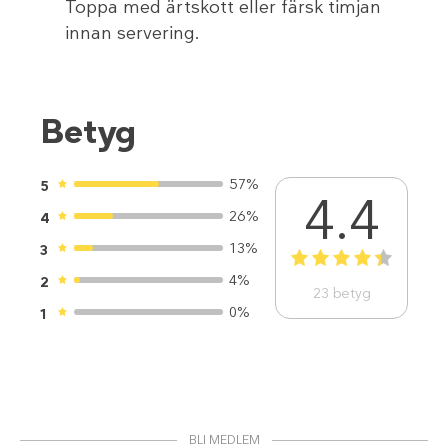
Toppa med ärtskott eller färsk timjan
innan servering.
Betyg
57%
5
4.4
26%
4
13%
3
1
2
3
4
5
4%
2
23
betyg
0%
1
BLI MEDLEM