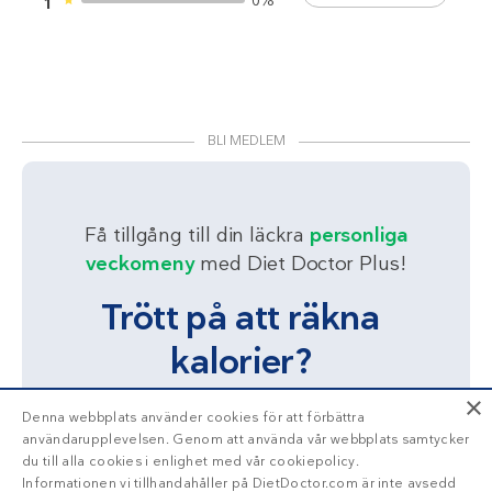
0%
1
BLI MEDLEM
Få tillgång till din läckra
personliga
veckomeny
med Diet Doctor Plus!
Trött på att räkna
kalorier?
×
Denna webbplats använder cookies för att förbättra
Ja!
Berätta mer
användarupplevelsen. Genom att använda vår webbplats samtycker
du till alla cookies i enlighet med vår cookiepolicy.
Informationen vi tillhandahåller på DietDoctor.com är inte avsedd