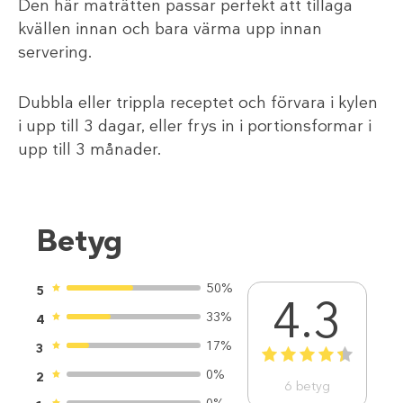
Den här maträtten passar perfekt att tillaga
kvällen innan och bara värma upp innan
servering.
Dubbla eller trippla receptet och förvara i kylen
i upp till 3 dagar, eller frys in i portionsformar i
upp till 3 månader.
Betyg
50%
5
4.3
33%
4
17%
3
1
2
3
4
5
0%
2
6
betyg