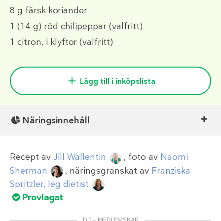
8 g
färsk koriander
1
(14 g)
röd chilipeppar (valfritt)
1
citron, i klyftor
(valfritt)
Lägg till i inköpslista
Näringsinnehåll
Recept av
Jill Wallentin
, foto av
Naomi
Sherman
, näringsgranskat av
Franziska
Spritzler, leg dietist
Provlagat
DD+ MEDLEMSKAP