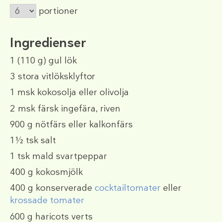
portioner
Ingredienser
1
(110 g)
gul lök
3
stora vitlöksklyftor
1 msk
kokosolja eller olivolja
2 msk
färsk ingefära, riven
900 g
nötfärs eller kalkonfärs
1½ tsk
salt
1 tsk
mald svartpeppar
400 g
kokosmjölk
400 g
konserverade
cocktailtomater
eller
krossade tomater
600 g
haricots verts