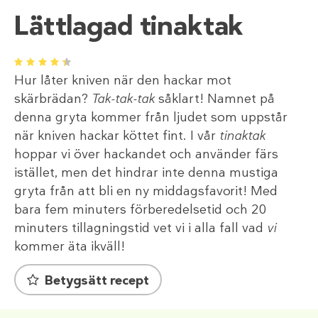
Lättlagad tinaktak
1
2
3
4
5
Hur låter kniven när den hackar mot
skärbrädan?
Tak-tak-tak
såklart! Namnet på
denna gryta kommer från ljudet som uppstår
när kniven hackar köttet fint. I vår
tinaktak
hoppar vi över hackandet och använder färs
istället, men det hindrar inte denna mustiga
gryta från att bli en ny middagsfavorit! Med
bara fem minuters förberedelsetid och 20
minuters tillagningstid vet vi i alla fall vad
vi
kommer äta ikväll!
Betygsätt recept