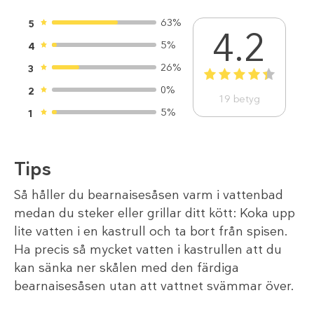
63%
5
4.2
5%
4
26%
3
1
2
3
4
5
0%
2
19
betyg
5%
1
Tips
Så håller du bearnaisesåsen varm i vattenbad
medan du steker eller grillar ditt kött: Koka upp
lite vatten i en kastrull och ta bort från spisen.
Ha precis så mycket vatten i kastrullen att du
kan sänka ner skålen med den färdiga
bearnaisesåsen utan att vattnet svämmar över.