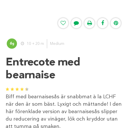
6
10 + 20 m
Medium
g
Entrecote med
bearnaise
1
2
3
4
5
Biff med bearnaisesås är snabbmat à la LCHF
när den är som bäst. Lyxigt och mättande! I den
här förenklade version av bearnaisesås slipper
du reducering av vinäger, lök och kryddor utan
att tumma på smaken.