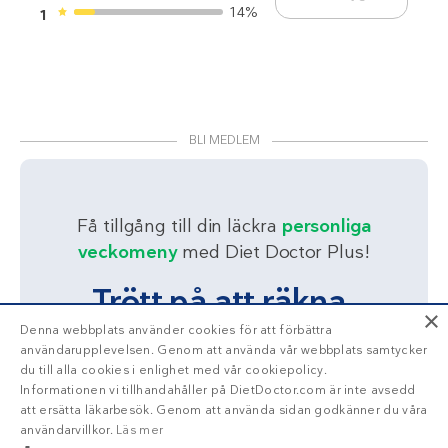
14%
1
BLI MEDLEM
Få tillgång till din läckra
personliga
veckomeny
med Diet Doctor Plus!
Trött på att räkna
×
kalorier?
Denna webbplats använder cookies för att förbättra
användarupplevelsen. Genom att använda vår webbplats samtycker
du till alla cookies i enlighet med vår cookiepolicy.
Informationen vi tillhandahåller på DietDoctor.com är inte avsedd
Ja!
Berätta mer
att ersätta läkarbesök. Genom att använda sidan godkänner du våra
användarvillkor.
Läs mer