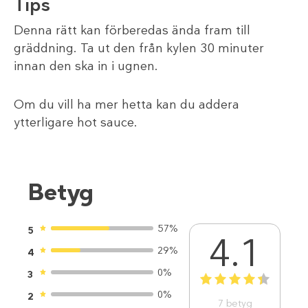
Tips
Denna rätt kan förberedas ända fram till
gräddning. Ta ut den från kylen 30 minuter
innan den ska in i ugnen.
Om du vill ha mer hetta kan du addera
ytterligare hot sauce.
Betyg
57%
5
4.1
29%
4
0%
3
1
2
3
4
5
0%
2
7
betyg