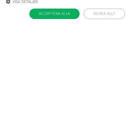
VISA DETALJER
ACCEPTERA ALLA
AVVISA ALLT
STRIKT NÖDVÄNDIGT
INRIKTNING
FUNKTIONER
OKLASSIFICERADE
Strikt nödvändigt
Inriktning
Funktioner
Oklassificerade
Strikt nödvändiga kakor tillåter kärnwebbplatsfunktioner som
användarinloggning och kontohantering. Webbplatsen kan inte användas
ordentligt utan strikt nödvändiga cookies.
Namn
/ Domän
Utgång
ckdc-premium
.dietdoctor.com
1 månad
app-banner
.dietdoctor.dev.dietdoctor.com
1 dag
Liknande recept