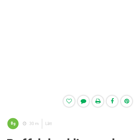
8
30 m
Lätt
g