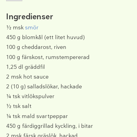
Ingredienser
½ msk
smör
450 g
blomkål (ett litet huvud)
100 g
cheddarost, riven
100 g
färskost, rumstempererad
1,25 dl
gräddfil
2 msk
hot sauce
2
(10 g)
salladslökar, hackade
¼ tsk
vitlökspulver
½ tsk
salt
¼ tsk
mald svartpeppar
450 g
färdiggrillad kyckling, i bitar
2 msk
färsk gräslök, hackad