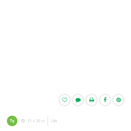
7
15 + 20 m
Lätt
g