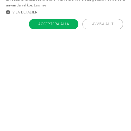
Ja!
Berätta mer
användarvillkor.
Läs mer
VISA DETALJER
ACCEPTERA ALLA
AVVISA ALLT
STRIKT NÖDVÄNDIGT
INRIKTNING
FUNKTIONER
OKLASSIFICERADE
Strikt nödvändigt
Inriktning
Funktioner
Oklassificerade
Strikt nödvändiga kakor tillåter kärnwebbplatsfunktioner som
användarinloggning och kontohantering. Webbplatsen kan inte användas
ordentligt utan strikt nödvändiga cookies.
Namn
/ Domän
Utgång
ckdc-premium
.dietdoctor.com
1 månad
app-banner
.dietdoctor.dev.dietdoctor.com
1 dag