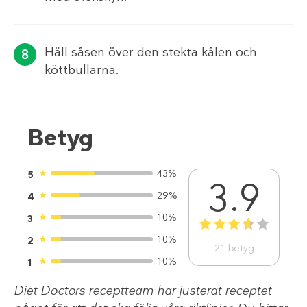
Häll såsen över den stekta kålen och
köttbullarna.
Betyg
43%
5
3.9
29%
4
10%
3
1
2
3
4
5
10%
2
21
betyg
10%
1
Diet Doctors receptteam har justerat receptet