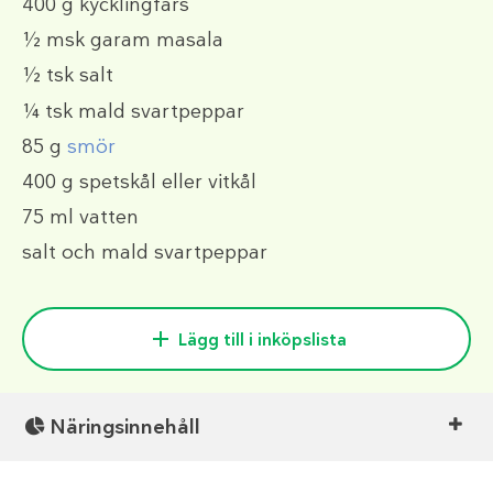
400 g
kycklingfärs
½ msk
garam masala
½ tsk
salt
¼ tsk
mald svartpeppar
85 g
smör
400 g
spetskål eller vitkål
75 ml
vatten
salt och mald svartpeppar
Lägg till i inköpslista
Näringsinnehåll