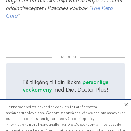
något för att det ska följa våra riktlinjer. Du hittar
originalreceptet i Pascales kokbok ”
The Keto
Cure
"
.
BLI MEDLEM
Få tillgång till din läckra
personliga
veckomeny
med Diet Doctor Plus!
Trött på att räkna
×
Denna webbplats använder cookies för att förbättra
kalorier?
användarupplevelsen. Genom att använda vår webbplats samtycker
du till alla cookies i enlighet med vår cookiepolicy.
Informationen vi tillhandahåller på DietDoctor.com är inte avsedd
att ersätta läkarbesök. Genom att använda sidan godkänner du våra