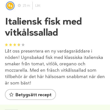
8
25 m
Lätt
g
Italiensk fisk med
vitkålssallad
1
2
3
4
5
Låt oss presentera en ny vardagsräddare i
nöden! Ugnsbakad fisk med klassiska italienska
smaker från tomat, vitlök, oregano och
mozzarella. Med en fräsch vitkålssallad som
tillbehör är det här hälsosam snabbmat när den
är som bäst!
Betygsätt recept