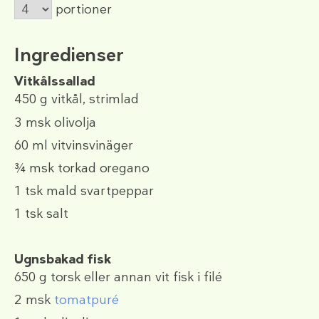
portioner
Ingredienser
Vitkålssallad
450 g
vitkål, strimlad
3 msk
olivolja
60 ml
vitvinsvinäger
¾ msk
torkad oregano
1 tsk
mald svartpeppar
1 tsk
salt
Ugnsbakad fisk
650 g
torsk eller annan vit fisk i filé
2 msk
tomatpuré