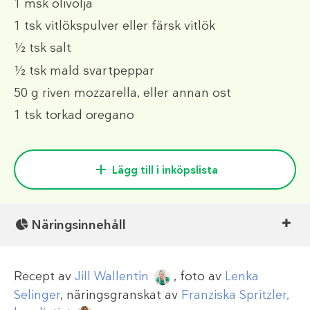
1 msk
olivolja
1 tsk
vitlökspulver eller färsk vitlök
½ tsk
salt
½ tsk
mald svartpeppar
50 g
riven mozzarella, eller annan ost
1 tsk
torkad oregano
Lägg till i inköpslista
Näringsinnehåll
Recept av
Jill Wallentin
, foto av
Lenka
Selinger
, näringsgranskat av
Franziska Spritzler,