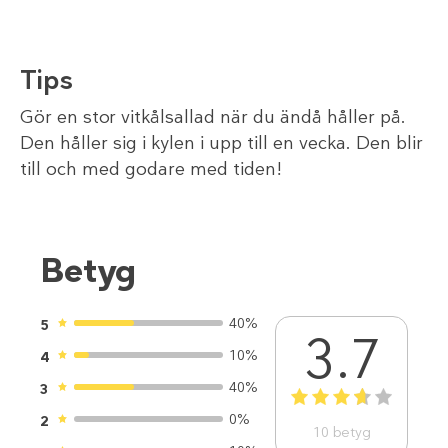
Tips
Gör en stor vitkålsallad när du ändå håller på.
Den håller sig i kylen i upp till en vecka. Den blir
till och med godare med tiden!
Betyg
40%
5
3.7
10%
4
40%
3
1
2
3
4
5
0%
2
10
betyg