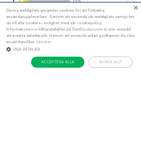
10%
1
×
Denna webbplats använder cookies för att förbättra
användarupplevelsen. Genom att använda vår webbplats samtycker
du till alla cookies i enlighet med vår cookiepolicy.
Informationen vi tillhandahåller på DietDoctor.com är inte avsedd
att ersätta läkarbesök. Genom att använda sidan godkänner du våra
BLI MEDLEM
användarvillkor.
Läs mer
VISA DETALJER
ACCEPTERA ALLA
AVVISA ALLT
Få tillgång till din läckra
personliga
veckomeny
med Diet Doctor Plus!
STRIKT NÖDVÄNDIGT
INRIKTNING
FUNKTIONER
Trött på att räkna
OKLASSIFICERADE
kalorier?
Strikt nödvändigt
Inriktning
Funktioner
Oklassificerade
Ja!
Berätta mer
Strikt nödvändiga kakor tillåter kärnwebbplatsfunktioner som
användarinloggning och kontohantering. Webbplatsen kan inte användas