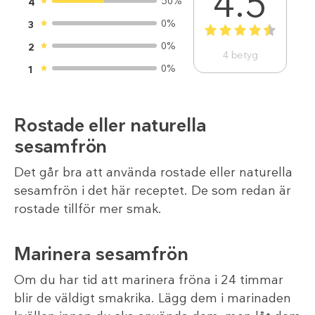
4.5
50%
4
0%
3
1
2
3
4
5
0%
2
4
betyg
0%
1
Rostade eller naturella
sesamfrön
Det går bra att använda rostade eller naturella
sesamfrön i det här receptet. De som redan är
rostade tillför mer smak.
Marinera sesamfrön
Om du har tid att marinera fröna i 24 timmar
blir de väldigt smakrika. Lägg dem i marinaden