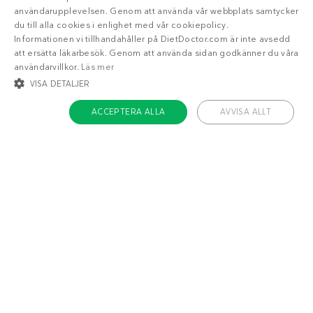
användarupplevelsen. Genom att använda vår webbplats samtycker
du till alla cookies i enlighet med vår cookiepolicy.
Informationen vi tillhandahåller på DietDoctor.com är inte avsedd
att ersätta läkarbesök. Genom att använda sidan godkänner du våra
användarvillkor.
Läs mer
VISA DETALJER
ACCEPTERA ALLA
AVVISA ALLT
STRIKT NÖDVÄNDIGT
INRIKTNING
FUNKTIONER
OKLASSIFICERADE
Strikt nödvändigt
Inriktning
Funktioner
Oklassificerade
Strikt nödvändiga kakor tillåter kärnwebbplatsfunktioner som
Liknande recept
användarinloggning och kontohantering. Webbplatsen kan inte användas
ordentligt utan strikt nödvändiga cookies.
Gratinerad brie
Laxröra på
Namn
/ Domän
Utgång