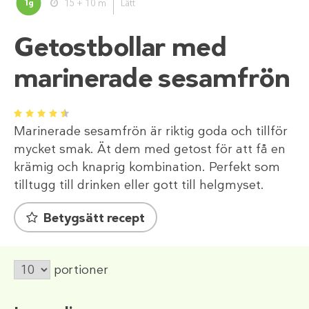
1
15 + 10 m
Lätt
g
Getostbollar med
marinerade sesamfrön
1
2
3
4
5
Marinerade sesamfrön är riktig goda och tillför
mycket smak. Ät dem med getost för att få en
krämig och knaprig kombination. Perfekt som
tilltugg till drinken eller gott till helgmyset.
Betygsätt recept
portioner