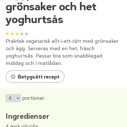
grönsaker och het
yoghurtsås
1
2
3
4
5
Praktisk vegetarisk allt-i-ett-rätt med grönsaker
och ägg. Serveras med en het, fräsch
yoghurtsås. Passar bra som snabblagad
middag och i matlådan.
Betygsätt recept
portioner
Ingredienser
4 msk
olivolja