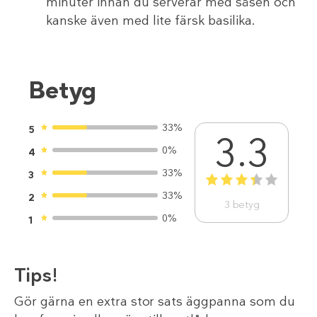
minuter innan du serverar med såsen och
kanske även med lite färsk basilika.
Betyg
33%
5
3.3
0%
4
33%
3
1
2
3
4
5
33%
2
3
betyg
0%
1
Tips!
Gör gärna en extra stor sats äggpanna som du