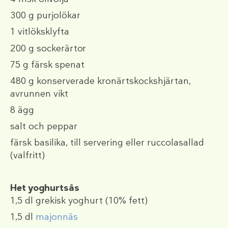
300 g
purjolökar
1
vitlöksklyfta
200 g
sockerärtor
75 g
färsk spenat
480 g
konserverade kronärtskockshjärtan,
avrunnen vikt
8
ägg
salt och peppar
färsk basilika, till servering eller ruccolasallad
(valfritt)
Het yoghurtsås
1,5 dl
grekisk yoghurt (10% fett)
1,5 dl
majonnäs