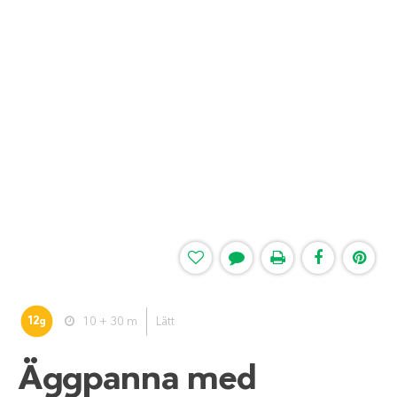
12
10 + 30 m
Lätt
g
Äggpanna med