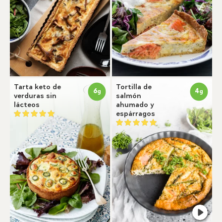
Tarta keto de
Tortilla de
6
4
g
g
verduras sin
salmón
lácteos
ahumado y
espárragos