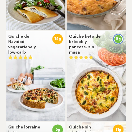
Quiche de
Quiche keto de
14
5
g
g
Navidad
brócoli y
vegetariana y
panceta, sin
low-carb
masa
Quiche lorraine
Quiche sin
6
11
g
g