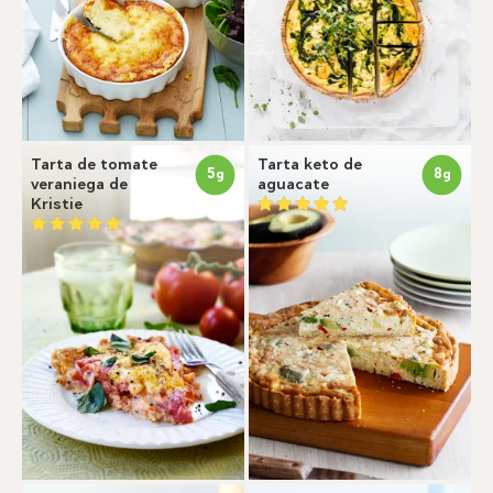
Tarta de tomate
Tarta keto de
5
8
g
g
veraniega de
aguacate
Kristie