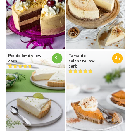
Pie de limón low-
Tarta de
9
4
g
g
carb
calabaza low
carb