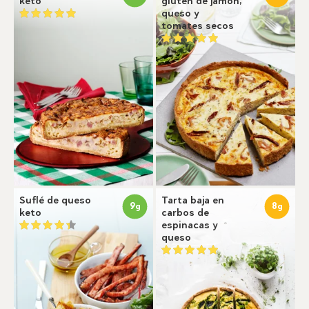
keto
gluten de jamón,
queso y
tomates secos
Suflé de queso
Tarta baja en
9
8
g
g
keto
carbos de
espinacas y
queso