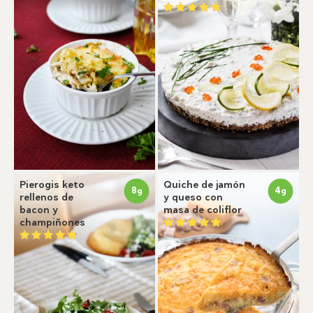
Pierogis keto
Quiche de jamón
8
4
g
g
rellenos de
y queso con
bacon y
masa de coliflor
champiñones