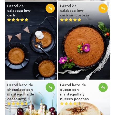
Pastel de
Pastel de
7
5
g
g
calabaza low-
calabaza low-
carb
carb sin corteza
Pastel keto de
Pastel keto de
7
6
g
g
chocolate con
queso con
mantequilla de
mantequilla y
cacahuete
nueces pecanas