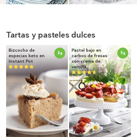
Tartas y pasteles dulces
Bizcocho de
Pastel bajo en
2
5
g
g
especias keto en
carbos de fresas
Instant Pot
con crema de
vainilla