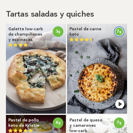
Tartas saladas y quiches
Galette low-carb
Pastel de carne
3
7
g
g
de champiñones
keto
y espinacas
Pastel de pollo
Pastel de queso
4
7
g
g
keto de Kristie
y camarones
low-carb