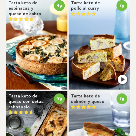
Tarta keto de
Tarta keto de
4
7
g
g
espinacas y
pollo al curry
queso de cabra
Tarta keto de
Tarta keto de
9
7
g
g
queso con setas
salmón y queso
rebozuelo