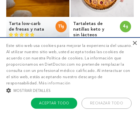
Tarta low-carb
Tartaletas de
11
4
g
g
de fresas y nata
natillas keto y
sin lácteos
×
Este sitio web usa cookies para mejorar la experiencia del usuario.
Al utilizar nuestro sitio web, usted acepta todas las cookies de
acuerdo con nuestra Política de cookies. La información que
proporcionamos en DietDoctor.com no pretende remplazar la
consulta con un profesional médico calificado. Al interactuar con
el sitio web, estás aceptando nuestro descargo de
responsabilidad.
Más información
MOSTRAR DETALLES
ACEPTAR TODO
RECHAZAR TODO
COOKIES ESTRICTAMENTE NECESARIAS
Tiramisú keto
Torta de
6
4
g
g
chocolate keto
COOKIES DE PREFERENCIAS
sin horno