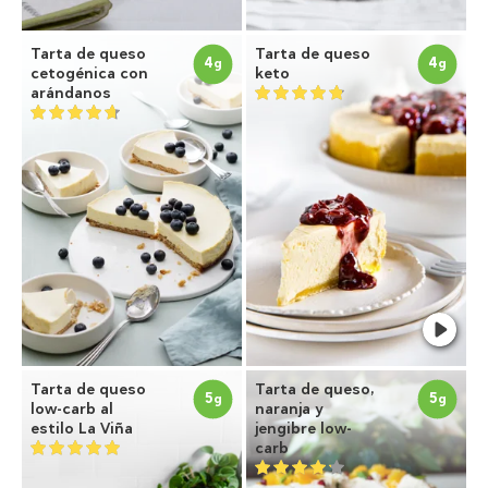
Tarta de queso
Tarta de queso
4
4
g
g
cetogénica con
keto
arándanos
Tarta de queso
Tarta de queso,
5
5
g
g
low-carb al
naranja y
estilo La Viña
jengibre low-
carb