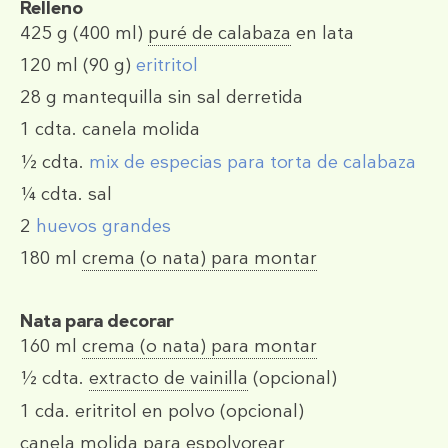
Relleno
425 g
(400 ml)
puré de calabaza
en lata
120 ml
(90 g)
eritritol
28 g
mantequilla sin sal derretida
1 cdta.
canela molida
½ cdta.
mix de especias para torta de calabaza
¼ cdta.
sal
2
huevos grandes
180 ml
crema (o nata) para montar
Nata para decorar
160 ml
crema (o nata) para montar
½ cdta.
extracto de vainilla
(opcional)
1 cda.
eritritol en polvo (opcional)
canela molida para espolvorear