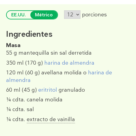
porciones
EE.UU.
Métrico
Ingredientes
Masa
55 g
mantequilla sin sal derretida
350 ml
(170 g)
harina de almendra
120 ml
(60 g)
avellana molida o
harina de
almendra
60 ml
(45 g)
eritritol
granulado
¼ cdta.
canela molida
¼ cdta.
sal
¼ cdta.
extracto de vainilla