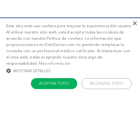
Valoraciones
×
Este sitio web usa cookies para mejorar la experiencia del usuario.
Al utilizar nuestro sitio web, usted acepta todas las cookies de
acuerdo con nuestra Política de cookies. La información que
100%
5
5
proporcionamos en DietDoctor.com no pretende remplazar la
consulta con un profesional médico calificado. Al interactuar con
0%
4
el sitio web, estás aceptando nuestro descargo de
0%
3
responsabilidad.
Más información
1
2
3
4
5
0%
MOSTRAR DETALLES
2
2
valoraciones
0%
1
ACEPTAR TODO
RECHAZAR TODO
COOKIES ESTRICTAMENTE NECESARIAS
COOKIES DE PREFERENCIAS
SUSCRIPCIÓN DD+
COOKIES DE FUNCIONALIDAD
COOKIES NO CLASIFICADAS