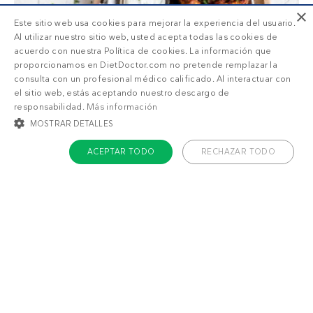
×
Este sitio web usa cookies para mejorar la experiencia del usuario.
Al utilizar nuestro sitio web, usted acepta todas las cookies de
acuerdo con nuestra Política de cookies. La información que
proporcionamos en DietDoctor.com no pretende remplazar la
consulta con un profesional médico calificado. Al interactuar con
el sitio web, estás aceptando nuestro descargo de
responsabilidad.
Más información
1.267 💙 recetas low-carb
MOSTRAR DETALLES
Ya sea que busques recetas altas en proteínas,
ACEPTAR TODO
RECHAZAR TODO
keto estrictas o bajas en carbohidratos liberales,
aquí encontrarás una multitud de sabrosas
COOKIES ESTRICTAMENTE NECESARIAS
recetas entre las que elegir. ¡Descúbrelas ya!
COOKIES DE PREFERENCIAS
COOKIES DE FUNCIONALIDAD
COOKIES NO CLASIFICADAS