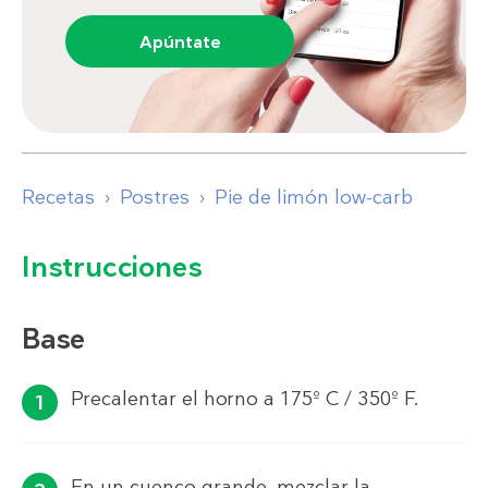
Apúntate
Recetas
Postres
Pie de limón low-carb
Instrucciones
Base
Precalentar el horno a 175º C / 350º F.
En un cuenco grande, mezclar la