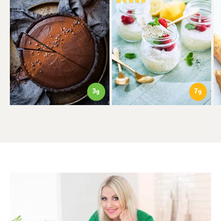
3
7
g
g