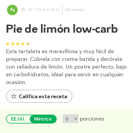
9
30 + 15 m + 30 m
Moderado
g
Pie de limón low-carb
1
2
3
4
5
Esta tartaleta es maravillosa y muy fácil de
preparar. Cúbrela con crema batida y decórala
con ralladura de limón. Un postre perfecto, bajo
en carbohidratos, ideal para servir en cualquier
ocasión.
Califica esta receta
porciones
EE.UU.
Métrico