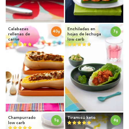
Calabazas
Enchiladas en
40
7
g
g
rellenas de
hojas de lechuga
carne
low carb
Champurrado
Tiramisú keto
5
6
g
g
low carb