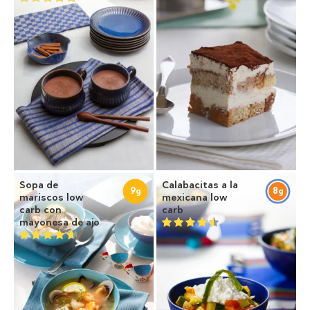
Sopa de
Calabacitas a la
9
8
g
g
mariscos low
mexicana low
carb con
carb
mayonesa de ajo