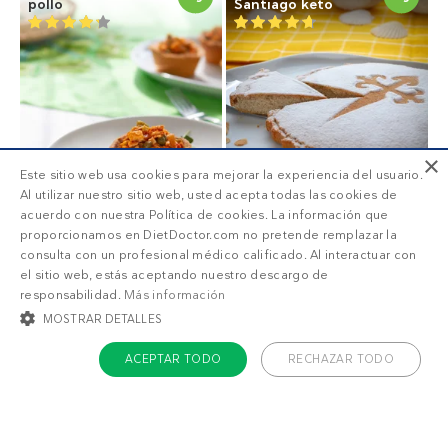
pollo
Santiago keto
×
Este sitio web usa cookies para mejorar la experiencia del usuario.
Al utilizar nuestro sitio web, usted acepta todas las cookies de
acuerdo con nuestra Política de cookies. La información que
proporcionamos en DietDoctor.com no pretende remplazar la
consulta con un profesional médico calificado. Al interactuar con
el sitio web, estás aceptando nuestro descargo de
Torres de
Pie de limón low-
responsabilidad.
Más información
8
9
g
g
berenjena bajas
carb
MOSTRAR DETALLES
en carbos
ACEPTAR TODO
RECHAZAR TODO
COOKIES ESTRICTAMENTE NECESARIAS
COOKIES DE PREFERENCIAS