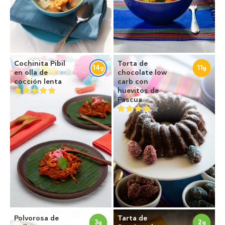
Cochinita Pibil
Torta de
14
11
g
g
en olla de
chocolate low
cocción lenta
carb con
huevitos de
Pascua
Polvorosa de
Tarta de
3
2
g
g