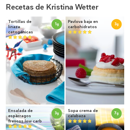
Recetas de Kristina Wetter
Tortillas de
Pavlova baja en
1
3
g
g
linaza
carbohidratos
cetogénicas
Ensalada de
Sopa crema de
3
7
g
g
espárragos
calabaza
frescos low carb