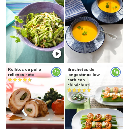
Rollitos de pollo
Brochetas de
2
5
g
g
rellenos keto
langostinos low
carb con
chimichurri