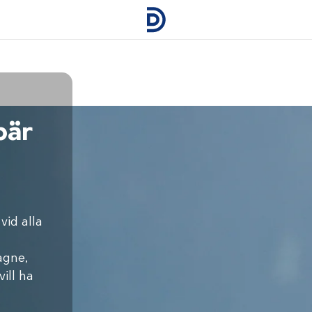
bär
vid alla
agne,
ill ha