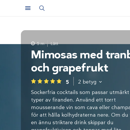
5 m
Lätt
Mimosas med tran
och grapefrukt
2
betyg
5
1
2
3
4
5
Sockerfria cocktails som passar utmärkt 
typer av firanden. Använd ett torrt
mousserande vin som cava eller champ
för att hålla kolhydraterna nere. Om du v
en ännu striktare drink skippar du