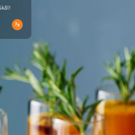
Skål!
7
g