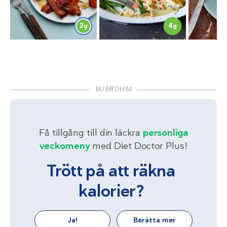
2
4
g
g
BLI MEDLEM
Få tillgång till din läckra
personliga
veckomeny
med Diet Doctor Plus!
Trött på att räkna
kalorier?
Ja!
Berätta mer