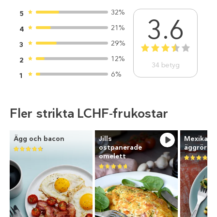
32%
5
3.6
21%
4
29%
3
1
2
3
4
5
12%
2
34
betyg
6%
1
Fler strikta LCHF-frukostar
Ägg och bacon
Jills
Mexikans
ostpanerade
äggröra
omelett