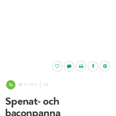
3
5 + 20 m
Lätt
g
Spenat- och
baconpanna