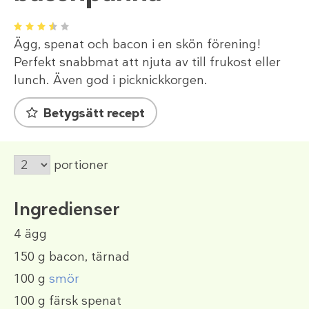
1
2
3
4
5
Ägg, spenat och bacon i en skön förening!
Perfekt snabbmat att njuta av till frukost eller
lunch. Även god i picknickkorgen.
Betygsätt recept
portioner
Ingredienser
4
ägg
150 g
bacon, tärnad
100 g
smör
100 g
färsk spenat