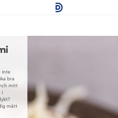
mi
 inte
ika bra
nch mitt
 i
lykt?
dig mätt