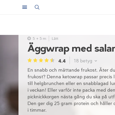
5 + 5 m
Lätt
Äggwrap med sala
18
betyg
4.4
1
2
3
4
5
En snabb och mättande frukost. Äter du
frukost? Denna ketowrap passar precis l
till helgbrunchen eller en snabblagad lu
i veckan! Eller varför inte packa med den
picknickkorgen nästa gång du ska på utf
Den ger dig 25 gram protein och håller 
i timmar.