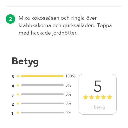
Mixa kokossåsen och ringla över
krabbkakorna och gurksalladen. Toppa
med hackade jordnötter.
Betyg
100%
5
5
0%
4
0%
3
1
2
3
4
5
0%
2
1
betyg
0%
1