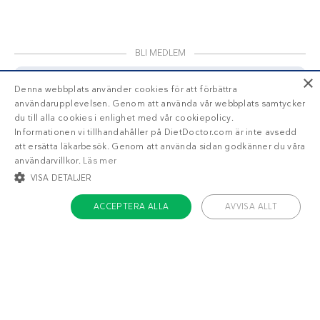
BLI MEDLEM
×
Denna webbplats använder cookies för att förbättra
användarupplevelsen. Genom att använda vår webbplats samtycker
Få tillgång till din läckra
personliga
du till alla cookies i enlighet med vår cookiepolicy.
veckomeny
med Diet Doctor Plus!
Informationen vi tillhandahåller på DietDoctor.com är inte avsedd
att ersätta läkarbesök. Genom att använda sidan godkänner du våra
Trött på att räkna
användarvillkor.
Läs mer
VISA DETALJER
kalorier?
ACCEPTERA ALLA
AVVISA ALLT
Ja!
Berätta mer
STRIKT NÖDVÄNDIGT
INRIKTNING
FUNKTIONER
OKLASSIFICERADE