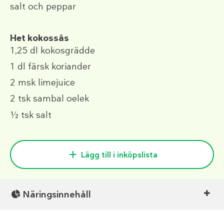
salt och peppar
Het kokossås
1,25 dl
kokosgrädde
1 dl
färsk koriander
2 msk
limejuice
2 tsk
sambal oelek
½ tsk
salt
Lägg till i inköpslista
Näringsinnehåll