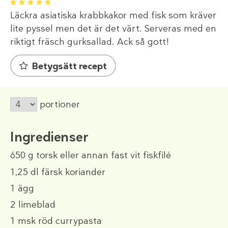
1
2
3
4
5
Läckra asiatiska krabbkakor med fisk som kräver
lite pyssel men det är det värt. Serveras med en
riktigt fräsch gurksallad. Ack så gott!
Betygsätt recept
portioner
Ingredienser
650 g
torsk eller annan fast vit fiskfilé
1,25 dl
färsk koriander
1
ägg
2
limeblad
1 msk
röd currypasta