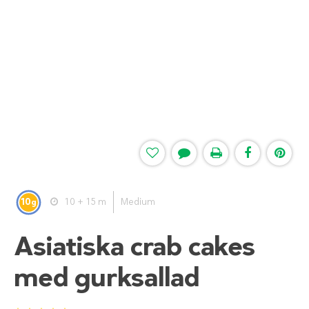
10
10 + 15 m
Medium
g
Asiatiska crab cakes
med gurksallad