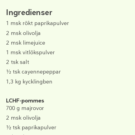
Ingredienser
1 msk
rökt paprikapulver
2 msk
olivolja
2 msk
limejuice
1 msk
vitlökspulver
2 tsk
salt
½ tsk
cayennepeppar
1,3 kg
kycklingben
LCHF-pommes
700 g
majrovor
2 msk
olivolja
½ tsk
paprikapulver