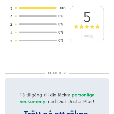
100%
5
5
0%
4
0%
3
1
2
3
4
5
0%
2
4
betyg
0%
1
BLI MEDLEM
Få tillgång till din läckra
personliga
veckomeny
med Diet Doctor Plus!
Trött på att räkna