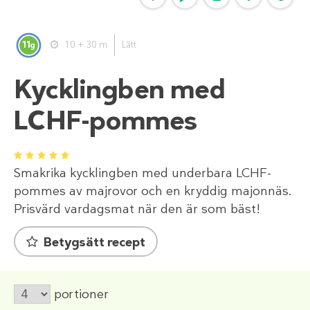
11
10 + 30 m
Lätt
g
Kycklingben med
LCHF-pommes
1
2
3
4
5
Smakrika kycklingben med underbara LCHF-
pommes av majrovor och en kryddig majonnäs.
Prisvärd vardagsmat när den är som bäst!
Betygsätt recept
portioner