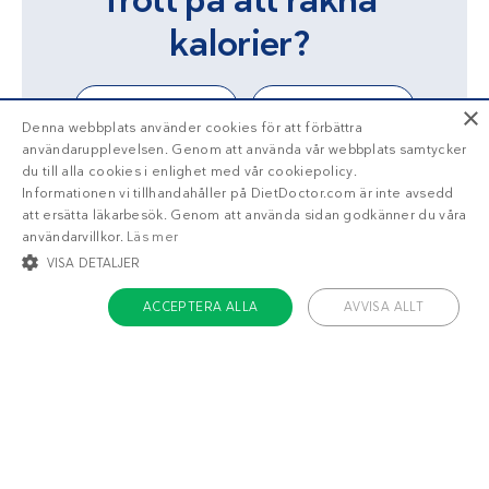
kalorier?
Ja!
Berätta mer
×
Denna webbplats använder cookies för att förbättra
användarupplevelsen. Genom att använda vår webbplats samtycker
du till alla cookies i enlighet med vår cookiepolicy.
Informationen vi tillhandahåller på DietDoctor.com är inte avsedd
att ersätta läkarbesök. Genom att använda sidan godkänner du våra
användarvillkor.
Läs mer
VISA DETALJER
ACCEPTERA ALLA
AVVISA ALLT
STRIKT NÖDVÄNDIGT
INRIKTNING
FUNKTIONER
OKLASSIFICERADE
Strikt nödvändigt
Inriktning
Funktioner