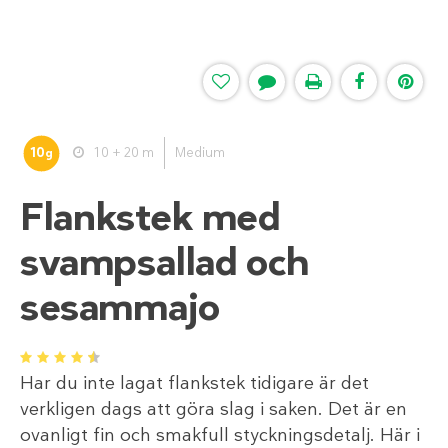
10
10 + 20 m
Medium
g
Flankstek med
svampsallad och
sesammajo
1
2
3
4
5
Har du inte lagat flankstek tidigare är det
verkligen dags att göra slag i saken. Det är en
ovanligt fin och smakfull styckningsdetalj. Här i