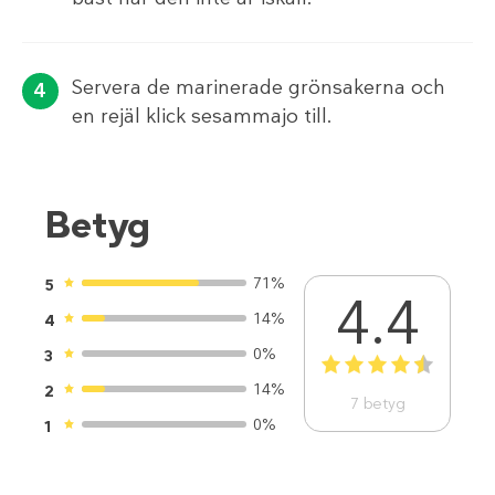
Servera de marinerade grönsakerna och
en rejäl klick sesammajo till.
Betyg
71%
5
4.4
14%
4
0%
3
1
2
3
4
5
14%
2
7
betyg
0%
1