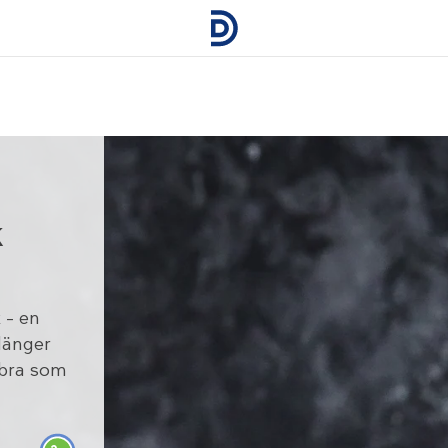
k
 – en
länger
 bra som