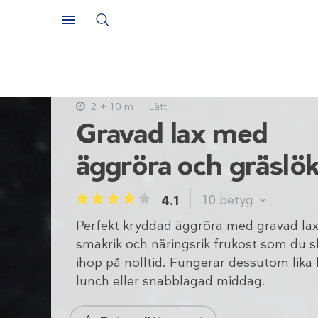
2 + 10 m
Lätt
Gravad lax med
äggröra och gräslö
10
betyg
4.1
1
2
3
4
5
Perfekt kryddad äggröra med gravad lax
smakrik och näringsrik frukost som du s
ihop på nolltid. Fungerar dessutom lika
lunch eller snabblagad middag.