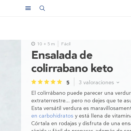
10 + 5 m
Fácil
Ensalada de
colirrabano keto
3
valoraciones
5
1
2
3
4
5
El colirrábano puede parecer una verdu
extraterrestre... pero no dejes que te as
Esta versátil verdura es maravillosame
en carbohidratos
y está llena de vitamin
Córtala en rodajas y disfruta de una en