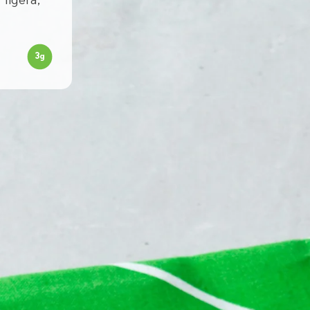
 ligera,
3
g