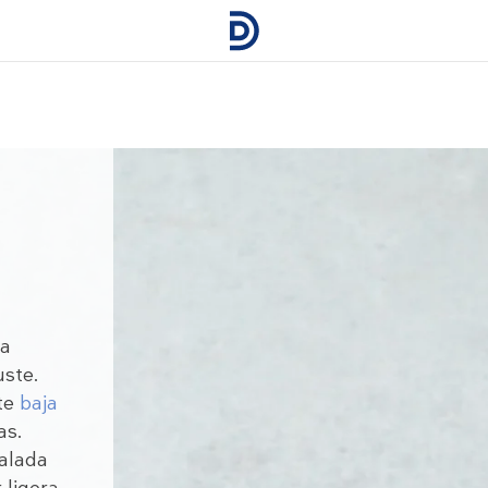
ra
uste.
nte
baja
as.
salada