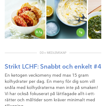
0,1
1
g
g
DD+ MEDLEMSKAP
Strikt LCHF: Snabbt och enkelt #4
En ketogen veckomeny med max 15 gram
kolhydrater per dag. En meny för dig som vill
snåla med kolhydraterna men inte på smaken!
Vi har också fokuserat på lättlagade allt-i-ett-
rätter och måltider som kräver minimalt med
tillagning.