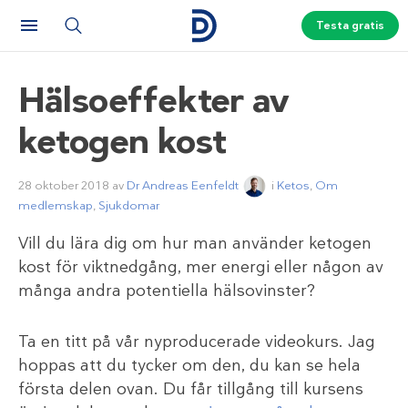
Testa gratis
Hälsoeffekter av
ketogen kost
28 oktober 2018
av
Dr Andreas Eenfeldt
i
Ketos
,
Om
medlemskap
,
Sjukdomar
Vill du lära dig om hur man använder ketogen
kost för viktnedgång, mer energi eller någon av
många andra potentiella hälsovinster?
Ta en titt på vår nyproducerade videokurs. Jag
hoppas att du tycker om den, du kan se hela
första delen ovan. Du får tillgång till kursens