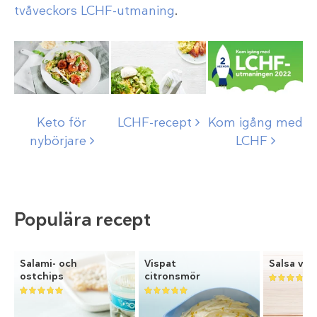
tvåveckors LCHF-utmaning
.
Keto för
LCHF-recept
Kom igång med
nybörjare
LCHF
Populära recept
Salami- och
Vispat
Salsa ver
ostchips
citronsmör