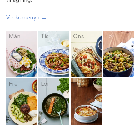
Veckomenyn →
Mån
Tis
Ons
Tor
Fre
Lör
Sön