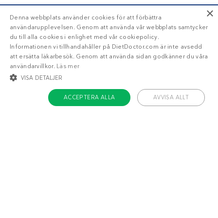
×
Denna webbplats använder cookies för att förbättra
användarupplevelsen. Genom att använda vår webbplats samtycker
du till alla cookies i enlighet med vår cookiepolicy.
Informationen vi tillhandahåller på DietDoctor.com är inte avsedd
att ersätta läkarbesök. Genom att använda sidan godkänner du våra
användarvillkor.
Läs mer
VISA DETALJER
ACCEPTERA ALLA
AVVISA ALLT
STRIKT NÖDVÄNDIGT
INRIKTNING
FUNKTIONER
OKLASSIFICERADE
Om Diet Doctor
Strikt nödvändigt
Inriktning
Funktioner
Jobba hos oss
Oklassificerade
Support
Teamet
Strikt nödvändiga kakor tillåter kärnwebbplatsfunktioner som
användarinloggning och kontohantering. Webbplatsen kan inte användas