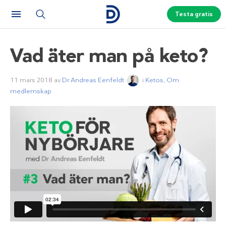
Testa gratis
Vad äter man på keto?
11 mars 2018
av
Dr Andreas Eenfeldt
i
Ketos
,
Om
medlemskap