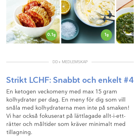
0,1
1
g
g
DD+ MEDLEMSKAP
Strikt LCHF: Snabbt och enkelt #4
En ketogen veckomeny med max 15 gram
kolhydrater per dag. En meny för dig som vill
snåla med kolhydraterna men inte på smaken!
Vi har också fokuserat på lättlagade allt-i-ett-
rätter och måltider som kräver minimalt med
tillagning.