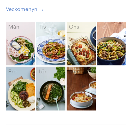
Veckomenyn →
Mån
Tis
Ons
Tor
Fre
Lör
Sön