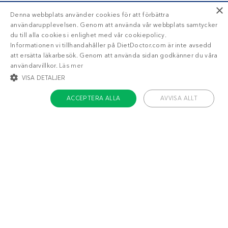
×
Denna webbplats använder cookies för att förbättra
användarupplevelsen. Genom att använda vår webbplats samtycker
du till alla cookies i enlighet med vår cookiepolicy.
Informationen vi tillhandahåller på DietDoctor.com är inte avsedd
att ersätta läkarbesök. Genom att använda sidan godkänner du våra
användarvillkor.
Läs mer
VISA DETALJER
ACCEPTERA ALLA
AVVISA ALLT
STRIKT NÖDVÄNDIGT
INRIKTNING
FUNKTIONER
OKLASSIFICERADE
Om Diet Doctor
Strikt nödvändigt
Inriktning
Funktioner
Jobba hos oss
Oklassificerade
Support
Teamet
Strikt nödvändiga kakor tillåter kärnwebbplatsfunktioner som
användarinloggning och kontohantering. Webbplatsen kan inte användas