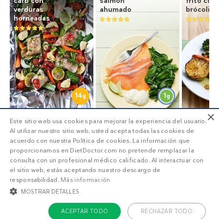
carb con
salmón
frito con
verduras
ahumado
brócoli y
horneadas
14
1
g
g
×
Este sitio web usa cookies para mejorar la experiencia del usuario.
Al utilizar nuestro sitio web, usted acepta todas las cookies de
acuerdo con nuestra Política de cookies. La información que
proporcionamos en DietDoctor.com no pretende remplazar la
SUSCRIPCIÓN DD+
consulta con un profesional médico calificado. Al interactuar con
el sitio web, estás aceptando nuestro descargo de
responsabilidad.
Más información
MOSTRAR DETALLES
Accede a
menús personalizados
.
¡Haz una prueba GRATIS!
ACEPTAR TODO
RECHAZAR TODO