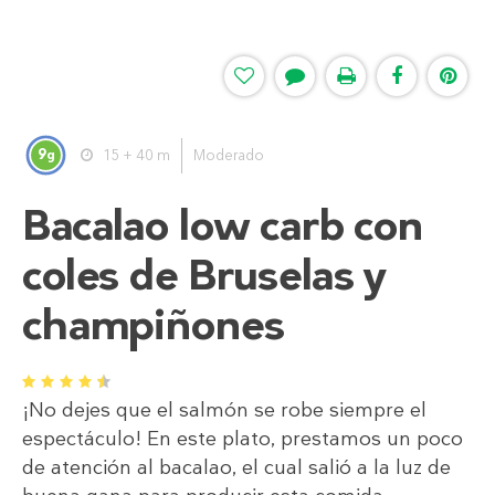
9
15 + 40 m
Moderado
g
Bacalao low carb con
coles de Bruselas y
champiñones
1
2
3
4
5
¡No dejes que el salmón se robe siempre el
espectáculo! En este plato, prestamos un poco
de atención al bacalao, el cual salió a la luz de