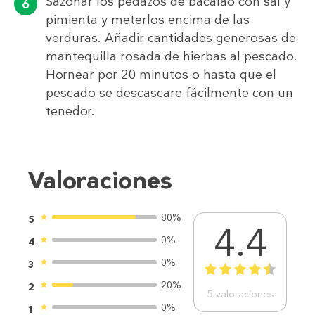
Sazonar los pedazos de bacalao con sal y
pimienta y meterlos encima de las
verduras. Añadir cantidades generosas de
mantequilla rosada de hierbas al pescado.
Hornear por 20 minutos o hasta que el
pescado se descascare fácilmente con un
tenedor.
Valoraciones
80%
5
4.4
0%
4
0%
3
1
2
3
4
5
20%
2
5
valoraciones
0%
1