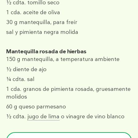
½ cdta.
tomillo seco
1 cda.
aceite de oliva
30 g
mantequilla, para freír
sal y pimienta negra molida
Mantequilla rosada de hierbas
150 g
mantequilla, a temperatura ambiente
½
diente de ajo
¼ cdta.
sal
1 cda.
granos de pimienta rosada, gruesamente
molidos
60 g
queso parmesano
½ cdta.
jugo de lima
o vinagre de vino blanco