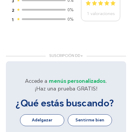
0%
3
1
2
3
4
5
0%
2
1
valoraciones
0%
1
SUSCRIPCIÓN DD+
Accede a
menús personalizados
.
¡Haz una prueba GRATIS!
¿Qué estás buscando?
Adelgazar
Sentirme bien