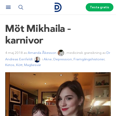
Testa gratis
Möt Mikhaila –
karnivor
4 maj 2018
av
Amanda Åkesson
, medicinsk granskning av
Dr
Andreas Eenfeldt
i
Akne
,
Depression
,
Framgångshistorier
,
Ketos
,
Kött
,
Magbesvär