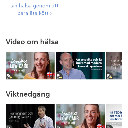
sin hälsa genom att
bara äta
kött
Video om hälsa
Viktnedgång