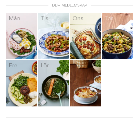
DD+ MEDLEMSKAP
Mån
Tis
Ons
Tor
Fre
Lör
Sön