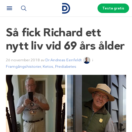
Testa gratis
Så fick Richard ett
nytt liv vid 69 års ålder
26 november 2018
av
Dr Andreas Eenfeldt
i
Framgångshistorier
,
Ketos
,
Prediabetes