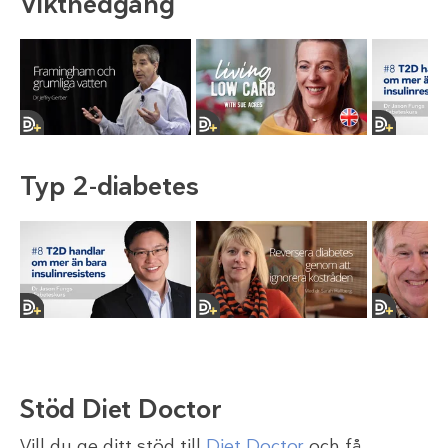
Viktnedgång
Typ 2-diabetes
Stöd Diet Doctor
Vill du ge ditt stöd till
Diet Doctor
och få