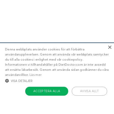
×
Denna webbplats använder cookies för att förbättra
användarupplevelsen. Genom att använda vår webbplats samtycker
du till alla cookies i enlighet med vår cookiepolicy.
Informationen vi tillhandahåller på DietDoctor.com är inte avsedd
att ersätta läkarbesök. Genom att använda sidan godkänner du våra
användarvillkor.
Läs mer
VISA DETALJER
ACCEPTERA ALLA
AVVISA ALLT
STRIKT NÖDVÄNDIGT
INRIKTNING
FUNKTIONER
OKLASSIFICERADE