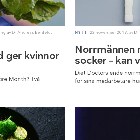
ing av
Dr Andreas Eenfeldt
NYTT
23 november 2019,
av
Dr
Norrmännen mi
d ger kvinnor
socker – kan
Diet Doctors ende norrma
vore Month? Två
för sina medarbetare hur