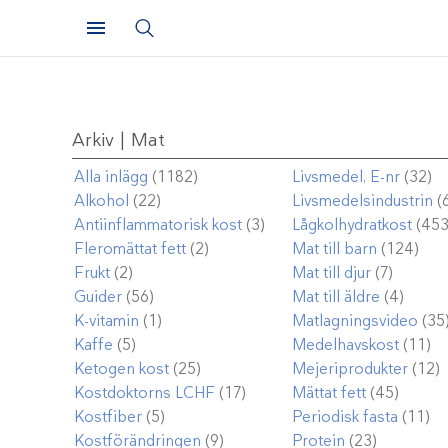
Arkiv | Mat
Alla inlägg
(1182)
Livsmedel, E-nr
(32)
Alkohol
(22)
Livsmedelsindustrin
(
Antiinflammatorisk kost
(3)
Lågkolhydratkost
(453
Fleromättat fett
(2)
Mat till barn
(124)
Frukt
(2)
Mat till djur
(7)
Guider
(56)
Mat till äldre
(4)
K-vitamin
(1)
Matlagningsvideo
(35
Kaffe
(5)
Medelhavskost
(11)
Ketogen kost
(25)
Mejeriprodukter
(12)
Kostdoktorns LCHF
(17)
Mättat fett
(45)
Kostfiber
(5)
Periodisk fasta
(11)
Kostförändringen
(9)
Protein
(23)