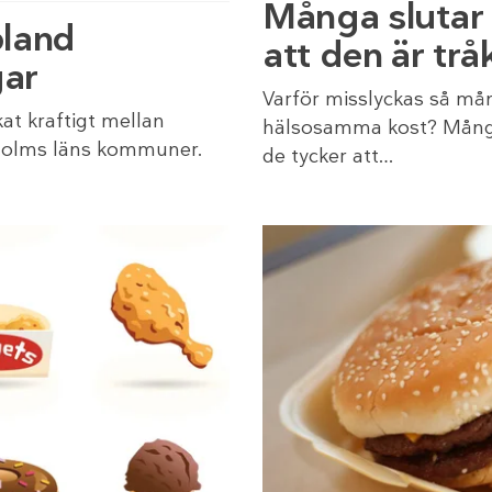
Många slutar
bland
att den är trå
gar
Varför misslyckas så mång
at kraftigt mellan
hälsosamma kost? Många
ckholms läns kommuner.
de tycker att…