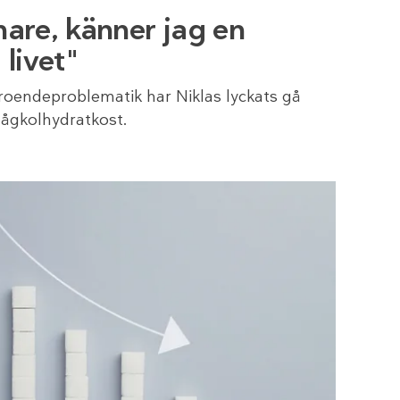
nare, känner jag en
 livet"
oendeproblematik har Niklas lyckats gå
 lågkolhydratkost.