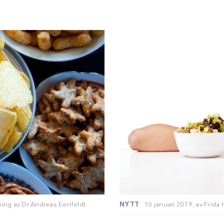
ning av
Dr Andreas Eenfeldt
NYTT
10 januari 2019,
av
Frida