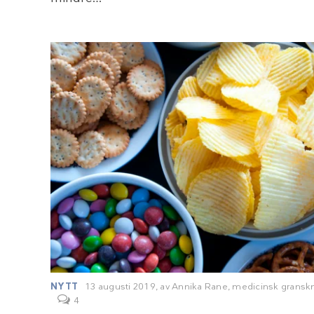
NYTT
13 augusti 2019,
av
Annika Rane
, medicinsk gransk
4