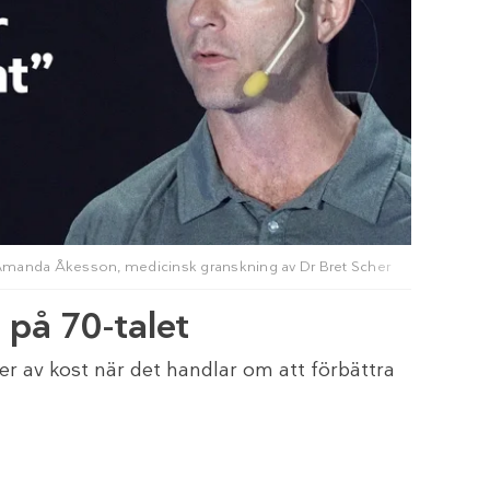
Amanda Åkesson
, medicinsk granskning av
Dr Bret Scher
 på 70-talet
per av kost när det handlar om att förbättra