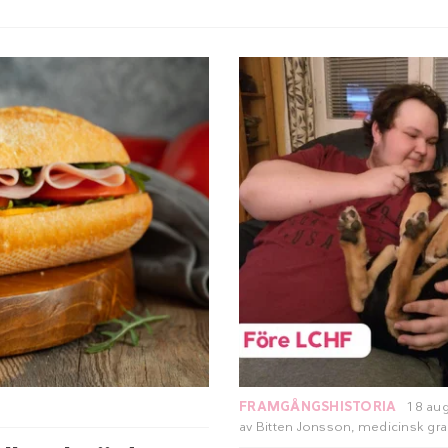
FRAMGÅNGSHISTORIA
18 aug
av
Bitten Jonsson
, medicinsk gr