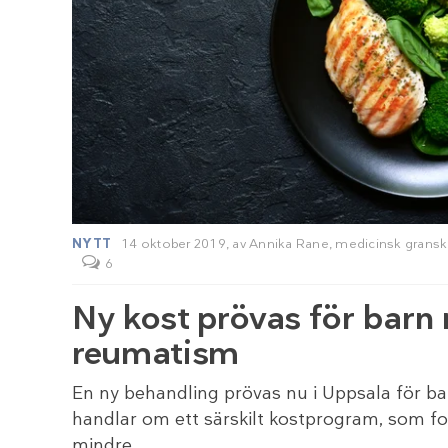
NYTT
14 oktober 2019,
av
Annika Rane
, medicinsk grans
6
Ny kost prövas för barn
reumatism
En ny behandling prövas nu i Uppsala för 
handlar om ett särskilt kostprogram, som f
mindre…