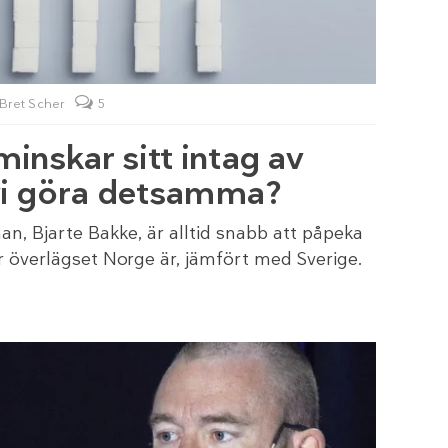
 Bret Scher
5
nskar sitt intag av
 vi göra detsamma?
n, Bjarte Bakke, är alltid snabb att påpeka
 överlägset Norge är, jämfört med Sverige.