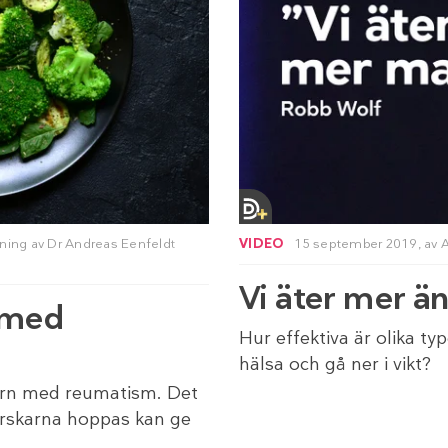
kning av
Dr Andreas Eenfeldt
VIDEO
15 september 2019,
av
Vi äter mer än
 med
Hur effektiva är olika ty
hälsa och gå ner i vikt?
barn med reumatism. Det
orskarna hoppas kan ge