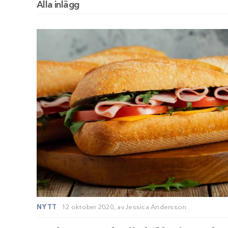
Alla inlägg
NYTT
12 oktober 2020,
av
Jessica Andersson