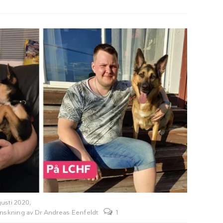
usti 2020,
anskning av
Dr Andreas Eenfeldt
1