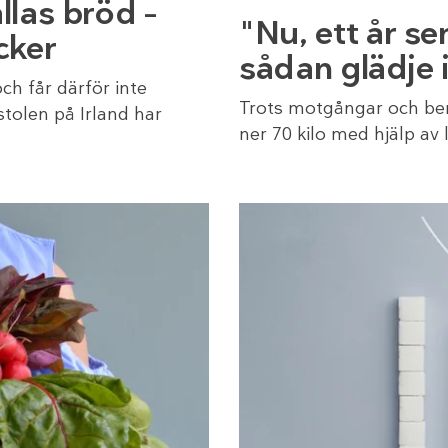
llas bröd –
"Nu, ett år se
cker
sådan glädje i
ch får därför inte
Trots motgångar och ber
tolen på Irland har
ner 70 kilo med hjälp av