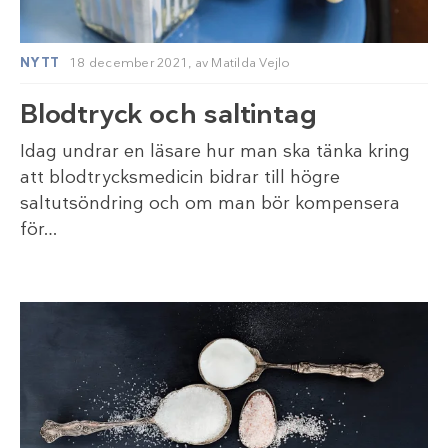
NYTT
18 december 2021,
av
Matilda Vejlo
Blodtryck och saltintag
Idag undrar en läsare hur man ska tänka kring
att blodtrycksmedicin bidrar till högre
saltutsöndring och om man bör kompensera
för…