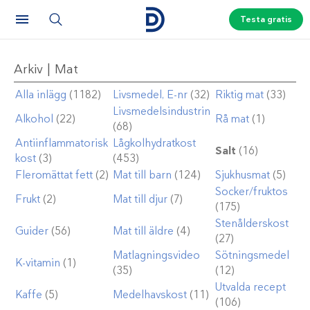
Testa gratis
Arkiv | Mat
Alla inlägg
(1182)
Livsmedel, E-nr
(32)
Riktig mat
(33)
Livsmedelsindustrin
Alkohol
(22)
Rå mat
(1)
(68)
Antiinflammatorisk
Lågkolhydratkost
Salt
(16)
kost
(3)
(453)
Fleromättat fett
(2)
Mat till barn
(124)
Sjukhusmat
(5)
Socker/fruktos
Frukt
(2)
Mat till djur
(7)
(175)
Stenålderskost
Guider
(56)
Mat till äldre
(4)
(27)
Matlagningsvideo
Sötningsmedel
K-vitamin
(1)
(35)
(12)
Utvalda recept
Kaffe
(5)
Medelhavskost
(11)
(106)