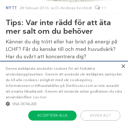
NYTT
28 februari 2016,
av
Dr Andreas Eenfeldt
11
Tips: Var inte rädd för att äta
mer salt om du behöver
Känner du dig trött eller har brist på energi på
LCHF? Får du kanske till och med huvudvärk?
Har du svårt att koncentrera dig?
×
Denna webbplats använder cookies för att förbättra
användarupplevelsen. Genom att använda vår webbplats samtycker
du till alla cookies i enlighet med vår cookiepolicy.
Informationen vi tillhandahåller på DietDoctor.com är inte avsedd
Nästa →
att ersätta läkarbesök. Genom att använda sidan godkänner du våra
användarvillkor.
Läs mer
VISA DETALJER
ACCEPTERA ALLA
AVVISA ALLT
STRIKT NÖDVÄNDIGT
INRIKTNING
FUNKTIONER