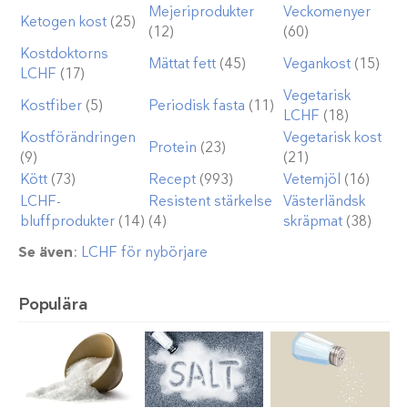
Mejeriprodukter
Veckomenyer
Ketogen kost
(25)
(12)
(60)
Kostdoktorns
Mättat fett
(45)
Vegankost
(15)
LCHF
(17)
Vegetarisk
Kostfiber
(5)
Periodisk fasta
(11)
LCHF
(18)
Kostförändringen
Vegetarisk kost
Protein
(23)
(9)
(21)
Kött
(73)
Recept
(993)
Vetemjöl
(16)
LCHF-
Resistent stärkelse
Västerländsk
bluffprodukter
(14)
(4)
skräpmat
(38)
Se även
:
LCHF för nybörjare
Populära