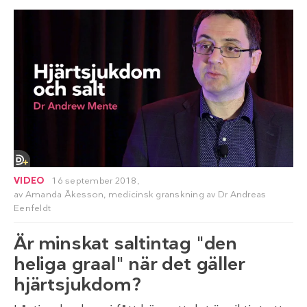
VIDEO
16 september 2018,
av
Amanda Åkesson
, medicinsk granskning av
Dr Andreas
Eenfeldt
Är minskat saltintag "den
heliga graal" när det gäller
hjärtsjukdom?