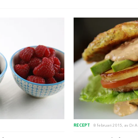
RECEPT
8 februari 2015,
av
Dr A