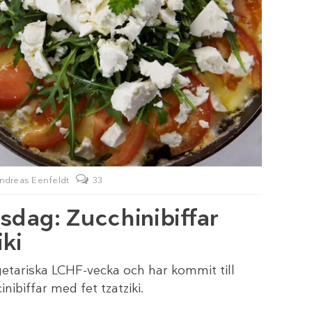
ndreas Eenfeldt
33
sdag: Zucchinibiffar
iki
getariska LCHF-vecka och har kommit till
ibiffar med fet tzatziki.