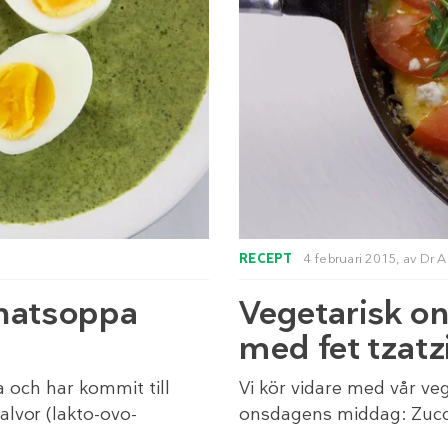
RECEPT
4 februari 2015,
av
Dr A
enatsoppa
Vegetarisk on
med fet tzatz
 och har kommit till
Vi kör vidare med vår ve
vor (lakto-ovo-
onsdagens middag: Zuccin