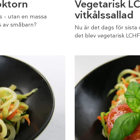
ktorn
Vegetarisk L
vitkålssallad
ys – utan en massa
s av småbarn?
Nu är det dags för sista
det blev vegetarisk LCHF