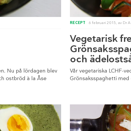
RECEPT
6 februari 2015,
av
Dr A
:
Vegetarisk fr
Grönsaksspa
och ädelosts
en. Nu på lördagen blev
Vår vegetariska LCHF-ve
h ostbröd à la Åse
Grönsaksspaghetti med 