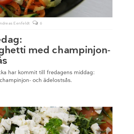
ndreas Eenfeldt
6
edag:
ghetti med champinjon-
ås
cka har kommit till fredagens middag:
champinjon- och ädelostsås.