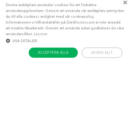
×
Denna webbplats använder cookies för att förbättra
användarupplevelsen. Genom att använda vår webbplats samtycker
du till alla cookies i enlighet med vår cookiepolicy.
Informationen vi tillhandahåller på DietDoctor.com är inte avsedd
att ersätta läkarbesök. Genom att använda sidan godkänner du våra
användarvillkor.
Läs mer
VISA DETALJER
ACCEPTERA ALLA
AVVISA ALLT
STRIKT NÖDVÄNDIGT
INRIKTNING
FUNKTIONER
OKLASSIFICERADE
Om Diet Doctor
Strikt nödvändigt
Inriktning
Funktioner
Jobba hos oss
Oklassificerade
Support
Teamet
Strikt nödvändiga kakor tillåter kärnwebbplatsfunktioner som
användarinloggning och kontohantering. Webbplatsen kan inte användas
ordentligt utan strikt nödvändiga cookies.