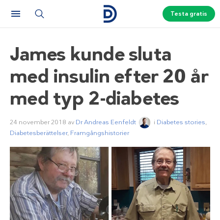
Testa gratis
James kunde sluta
med insulin efter 20 år
med typ 2-diabetes
24 november 2018
av
Dr Andreas Eenfeldt
i
Diabetes stories
,
Diabetesberättelser
,
Framgångshistorier