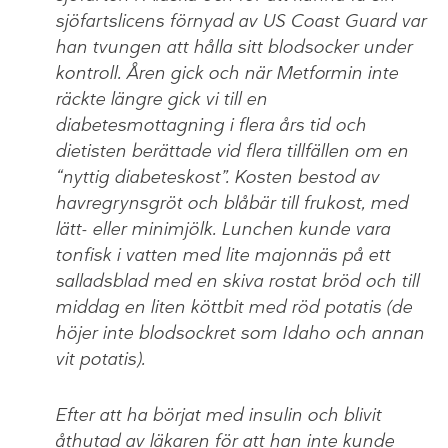
sjöfartslicens förnyad av US Coast Guard var
han tvungen att hålla sitt blodsocker under
kontroll. Åren gick och när Metformin inte
räckte längre gick vi till en
diabetesmottagning i flera års tid och
dietisten berättade vid flera tillfällen om en
“nyttig diabeteskost”. Kosten bestod av
havregrynsgröt och blåbär till frukost, med
lätt- eller minimjölk. Lunchen kunde vara
tonfisk i vatten med lite majonnäs på ett
salladsblad med en skiva rostat bröd och till
middag en liten köttbit med röd potatis (de
höjer inte blodsockret som Idaho och annan
vit potatis).
Efter att ha börjat med insulin och blivit
åthutad av läkaren för att han inte kunde