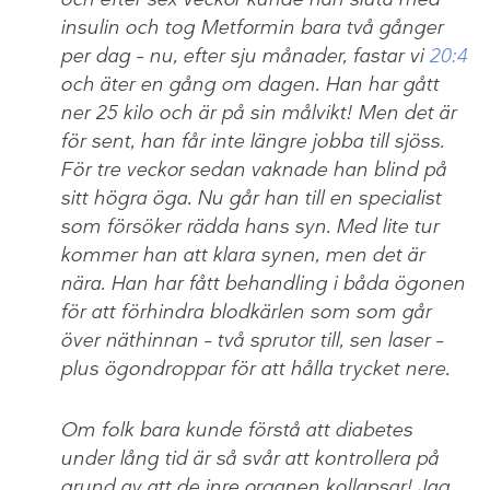
insulin och tog Metformin bara två gånger
per dag – nu, efter sju månader, fastar vi
20:4
och äter en gång om dagen. Han har gått
ner 25 kilo och är på sin målvikt! Men det är
för sent, han får inte längre jobba till sjöss.
För tre veckor sedan vaknade han blind på
sitt högra öga. Nu går han till en specialist
som försöker rädda hans syn. Med lite tur
kommer han att klara synen, men det är
nära. Han har fått behandling i båda ögonen
för att förhindra blodkärlen som som går
över näthinnan – två sprutor till, sen laser –
plus ögondroppar för att hålla trycket nere.
Om folk bara kunde förstå att diabetes
under lång tid är så svår att kontrollera på
grund av att de inre organen kollapsar! Jag