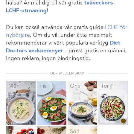
hälsa? Anmäl dig till vår gratis
tvåveckors
LCHF-utmaning!
Du kan också använda vår gratis guide
LCHF för
nybörjare
. Om du vill underlätta maximalt
rekommenderar vi vårt populära verktyg
Diet
Doctors veckomenyer
– prova gratis en månad.
Ingen reklam, ingen bindningstid.
DD+ MEDLEMSKAP
Mån
Tis
Ons
Tor
Fre
Lör
Sön