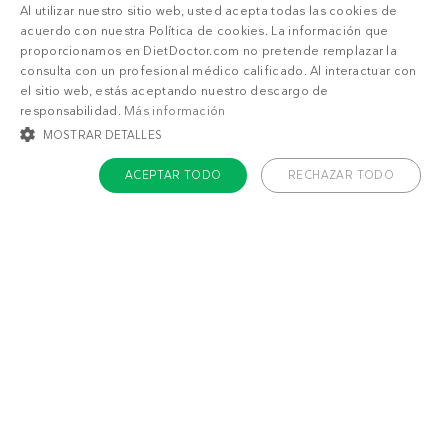
Al utilizar nuestro sitio web, usted acepta todas las cookies de
100%
5
acuerdo con nuestra Política de cookies. La información que
5
proporcionamos en DietDoctor.com no pretende remplazar la
0%
4
consulta con un profesional médico calificado. Al interactuar con
el sitio web, estás aceptando nuestro descargo de
0%
3
1
2
3
4
5
responsabilidad.
Más información
0%
2
MOSTRAR DETALLES
1
valoraciones
0%
1
ACEPTAR TODO
RECHAZAR TODO
COOKIES ESTRICTAMENTE NECESARIAS
Consejo para servir
COOKIES DE PREFERENCIAS
Si quieres una salsa más espesa, no dudes en
añadir 2 cucharadas de queso crema a la crema
COOKIES DE FUNCIONALIDAD
agria y cocinar a fuego lento hasta que la salsa
COOKIES NO CLASIFICADAS
se espese hasta conseguir la consistencia
deseada.
Cookies estrictamente necesarias
Cookies de preferencias
Sustituir la carne de cerdo
Cookies de funcionalidad
Cookies no clasificadas