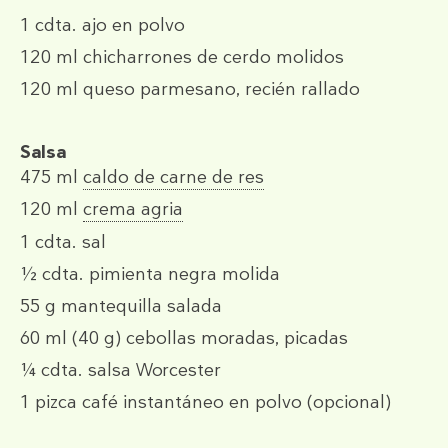
1 cdta.
ajo en polvo
120 ml
chicharrones de cerdo molidos
120 ml
queso parmesano, recién rallado
Salsa
475 ml
caldo de carne de res
120 ml
crema agria
1 cdta.
sal
½ cdta.
pimienta negra molida
55 g
mantequilla salada
60 ml
(40 g)
cebollas moradas, picadas
¼ cdta.
salsa Worcester
1 pizca
café instantáneo en polvo (opcional)