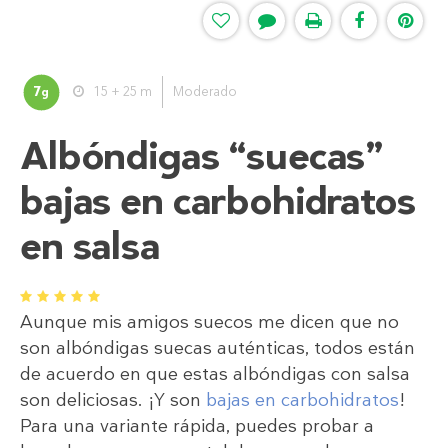
7
15 + 25 m
Moderado
g
Albóndigas “suecas”
bajas en carbohidratos
en salsa
1
2
3
4
5
Aunque mis amigos suecos me dicen que no
son albóndigas suecas auténticas, todos están
de acuerdo en que estas albóndigas con salsa
son deliciosas. ¡Y son
bajas en carbohidratos
!
Para una variante rápida, puedes probar a