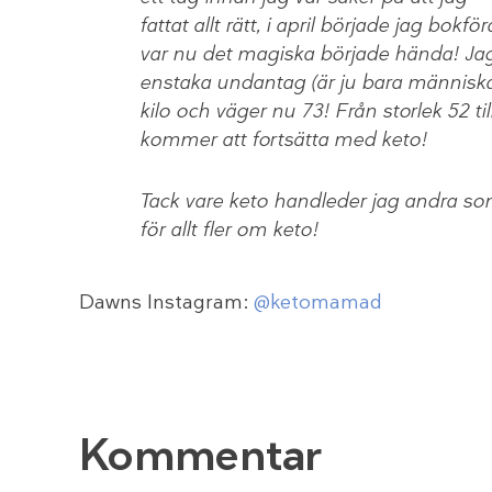
fattat allt rätt, i april började jag bok
var nu det magiska började hända! Jag 
enstaka undantag (är ju bara människa)
kilo och väger nu 73! Från storlek 52 till
kommer att fortsätta med keto!
Tack vare keto handleder jag andra som
för allt fler om keto!
Dawns Instagram:
@ketomamad
Kommentar