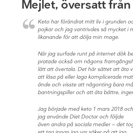
Mejlet, översatt frå
Keto har förändrat mitt liv i grunden oc
pojkar och jag vantrivdes så mycket i mi
likanande för att dölja min mage.
När jag surfade runt på internet dök b
pratade också om någons framgångshist
lätt att övertala. Det här sättet att äta 
att läsa på eller laga komplicerade ma
ände och visste att någonting bara mås
bantningspiller och att äta bättre, ingen
Jag började med keto 1 mars 2018 oc
jag använde Diet Doctor och följde
även andra på sociala medier — det to
ett tag innan jag var säker på att jag