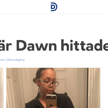
när Dawn hittad
ier
,
Viktnedgång