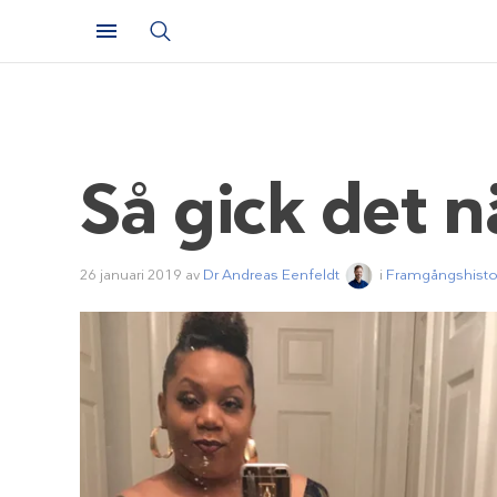
Så gick det 
26 januari 2019
av
Dr Andreas Eenfeldt
i
Framgångshistor