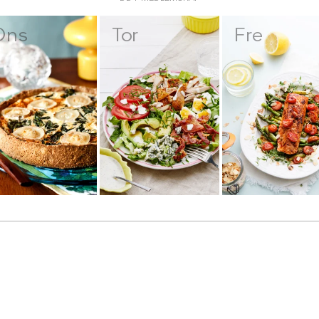
Ons
Tor
Fre