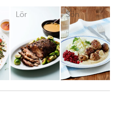
Lör
Sön