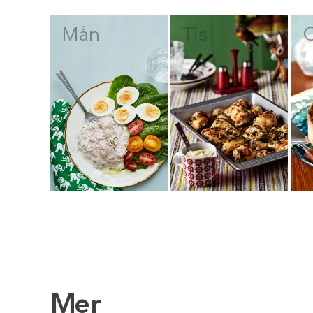
Mån
Tis
Mer