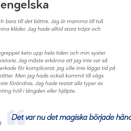
n engelska
h bara till det bättre. Jag är mamma till två
na kläder. Jag hade alltid stora tröjor och
egreppet keto upp hela tiden och min syster
oria. Jag måste erkänna att jag inte var så
verkade för komplicerat, jag ville inte lägga tid på
trätter. Men jag hade också kommit till vägs
te förändras. Jag hade testat alla typer av
ting höll i längden eller hjälpte.
h
Det var nu det magiska började hän
g